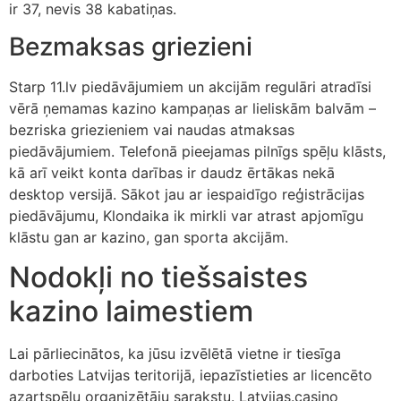
ir 37, nevis 38 kabatiņas.
Bezmaksas griezieni
Starp 11.lv piedāvājumiem un akcijām regulāri atradīsi
vērā ņemamas kazino kampaņas ar lieliskām balvām –
bezriska griezieniem vai naudas atmaksas
piedāvājumiem. Telefonā pieejamas pilnīgs spēļu klāsts,
kā arī veikt konta darības ir daudz ērtākas nekā
desktop versijā. Sākot jau ar iespaidīgo reģistrācijas
piedāvājumu, Klondaika ik mirkli var atrast apjomīgu
klāstu gan ar kazino, gan sporta akcijām.
Nodokļi no tiešsaistes
kazino laimestiem
Lai pārliecinātos, ka jūsu izvēlētā vietne ir tiesīga
darboties Latvijas teritorijā, iepazīstieties ar licencēto
azartspēļu organizētāju sarakstu. Latvijas.casino