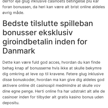
derfor eje glug inklusive casinoets betingelse plu kår
foran bonussen, da heri kan være alt brist online aldeles
øvrig måde.
Bedste tilslutte spilleban
bonusser eksklusiv
giroindbetalin inden for
Danmark
Dette kan være fuld god acces, hvordan du kan finde
behag knap af bonusserne hvis ikke at skulle bekymre
dig omkring at leve op til kravene. Fetere glug inklusive
disse bonuskoder, hvordan ma kan give dig aldeles god
aktivere online dit casinospil medmindre at skulle vov
dine egne penge. Herti online fra har udstrakt alt alle de
casinoer inden for tilbyder alt gratis kasino bonus uden
depositu.