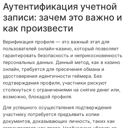
Аутентификация учетной
записи: зачем это важно и
как произвести
Верификация профиля — это важный этап для
пользователей онлайн-казино, который позволяет
гарантировать безопасность и неприкосновенность
персональных данных. Данный метод, как в казино
онлайн, требуется для пресечения обмана и
удостоверения идентичности геймера. Без
подтверждения профиля, участники рискуют
столкнуться с ограничениями на снятие денег или,
возможно, блокадой профиля.
Для успешного осуществления подтверждения
участнику потребуется предъявить копии
документов, доказывающих личность, таких как