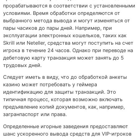
прорабатываются в соответствии с установленными
условиями. Время обработки определяются от
выбранного метода вывода и могут изменяться от
пары часиков до пары дней. Например, при
эксплуатации электронных кошельков, таких как
Skrill или Neteller, средства могут поступить на счет
игрока в течение 24 часов. Однако при переводе на
дебетовую карту транзакция может занять до 5
трудовых дней.
Следует иметь в виду, что до обработкой анкеты
казино может потребовать у геймера
идентификацию для защиты транзакций. Это
типичная процесс, которая возможно включать
предъявление копий документов, как, например,
загранпаспорт или права.
Определенные игорные заведения предоставляют
шанс ускоренного вывода средств для VIP-игроков