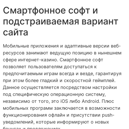
Смартфонное софт и
подстраиваемая вариант
сайта
Мобильные приложения и адаптивные версии веб-
ресурсов занимают ведущую позицию в нынешнем
сфере интернет-казино. Смартфонное софт
позволяет пользователям доступаться к
предпочитаемым играм всегда и везде, гарантируя
при этом более гладкий и скоростной геймплей.
Данное осуществляется посредством настройки
под специфическую операционную систему,
независимо от того, это iOS либо Android. Плюс
мобильных программ заключается в возможности
функционирования офлайн и присутствии push-
уведомлений, которые информируют о новых
бонусах и предложениях.