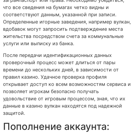
загранпаспорт или права. Необходимо убедиться,
что все сведения на бумагах четко видны и
соответствуют данным, указанной при записи.
Определенные игорные заведения, например вулкан,
вдобавок могут запросить подтверждение места
жительства посредством счета за коммунальные
услуги или выписку из банка.
После передачи идентификационных данных
проверочный процесс может длиться от пары
времени до нескольких дней, в зависимости от
правил казино. Удачное проверка профиля
открывает доступ ко всем возможностям сервиса и
позволяет игрокам безопасно получать
удовольствие от игровым процессом, зная, что их
данные в казино вулкан находятся под надежной
защитой.
Пополнение аккаунта: