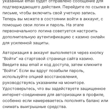
указанный email будет отправлено сообщение для
подтверждающего действия. Перейдите по ссылке в
письме, чтобы включить свой учетную запись.
Теперь вы можете в состоянии войти в аккаунт, с
помощью свои логин и пароль. На этапе
первоначального логина советуется настроить
дополнительную аутентификацию с казино онлайн
для усиленной защиты.
Авторизация в аккаунт выполняется через кнопку
“Войти” на стартовой странице сайта казино.
Введите ваш email и код доступа, затем кликните
“Войти”. Если вы вдруг позабыли пароль,
используйте опцией восстановления,
руководствуясь указаниям на мониторе.
Удостоверьтесь, что вы задействуете защищенное
интернет-соединение для авторизации в профиле,
особенно если намереваетесь пополнять баланс или
снимать выигрышные средства.