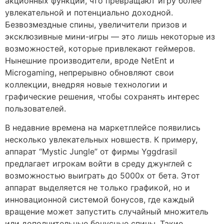
акционных функций, что превращают игру более
увлекательной и потенциально доходной.
Безвозмездные спины, увеличители призов и
эксклюзивные мини-игры — это лишь некоторые из
возможностей, которые привлекают геймеров.
Нынешние производители, вроде NetEnt и
Microgaming, непрерывно обновляют свои
коллекции, внедряя новые технологии и
графические решения, чтобы сохранять интерес
пользователей.
В недавние времена на маркетплейсе появились
несколько увлекательных новшеств. К примеру,
аппарат “Mystic Jungle” от фирмы Yggdrasil
предлагает игрокам войти в среду джунглей с
возможностью выиграть до 5000x от бета. Этот
аппарат выделяется не только графикой, но и
инновационной системой бонусов, где каждый
вращение может запустить случайный множитель
или дополнительные бонусные спины. Такие