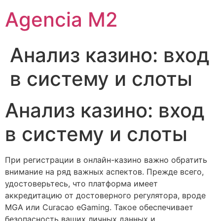
Agencia M2
Анализ казино: вход
в систему и слоты
Анализ казино: вход
в систему и слоты
При регистрации в онлайн-казино важно обратить
внимание на ряд важных аспектов. Прежде всего,
удостоверьтесь, что платформа имеет
аккредитацию от достоверного регулятора, вроде
MGA или Curacao eGaming. Такое обеспечивает
безопасность ваших личных данных и