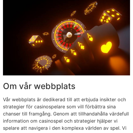
Om vår webbplats
Vår webbplats är dedikerad till att erbjuda insikter och
strategier för casinospelare som vill förbättra sina
chanser till framgång. Genom att tillhandahålla värdefull
information om casinospel och strategier hjälper vi
spelare att navigera i den komplexa världen av spel. Vi