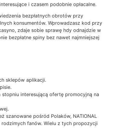
nteresujące i czasem podobnie opłacalne.
wiedzenia bezpłatnych obrotów przy
abilnych konsumentów. Wprowadzasz kod przy
asyno, zdaje sobie sprawę hdy odnajdzie w
bnie bezpłatne spiny bez nawet najmniejszej
 sklepów aplikacji.
isie.
 stopniu interesującą ofertę promocyjną na
wej.
wnież szanowane pośród Polaków, NATIONAL
ę rodzimych fanów. Wielu z tych propozycji