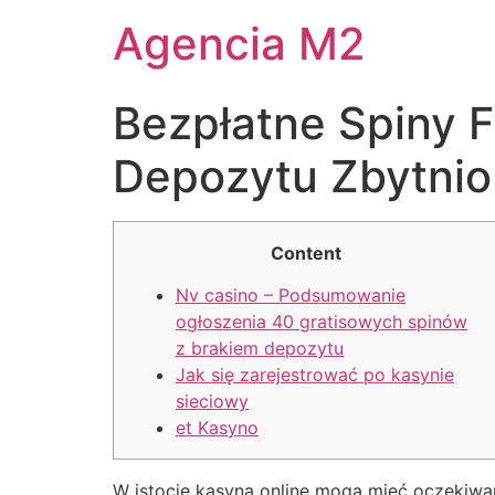
Agencia M2
Bezpłatne Spiny 
Depozytu Zbytnio 
Content
Nv casino – Podsumowanie
ogłoszenia 40 gratisowych spinów
z brakiem depozytu
Jak się zarejestrować po kasynie
sieciowy
et Kasyno
W istocie kasyna online mogą mieć oczekiwa