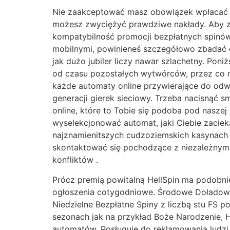
Nie zaakceptować masz obowiązek wpłacać 
możesz zwyciężyć prawdziwe nakłady. Aby
kompatybilność promocji bezpłatnych spinó
mobilnymi, powinieneś szczegółowo zbadać 
jak dużo jubiler liczy nawar szlachetny. Poni
od czasu pozostałych wytwórców, przez co
każde automaty online przywierające do od
generacji gierek sieciowy. Trzeba nacisnąć s
online, które to Tobie się podoba pod naszej
wyselekcjonować automat, jaki Ciebie zaciek
najznamienitszych cudzoziemskich kasynach
skontaktować się pochodzące z niezależnym
konfliktów .
Prócz premią powitalną HellSpin ma podobn
ogłoszenia cotygodniowe. Środowe Doładowa
Niedzielne Bezpłatne Spiny z liczbą stu FS 
sezonach jak na przykład Boże Narodzenie, 
automatów. Posługuje do reklamowania ludzi