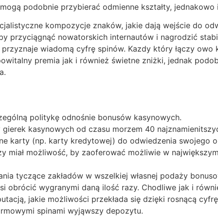
 mogą podobnie przybierać odmienne kształty, jednakowo i
jalistyczne kompozycje znaków, jakie dają wejście do od
by przyciągnąć nowatorskich internautów i nagrodzić st
przyznaje wiadomą cyfrę spinów. Kazdy który łączy owo k
owitalny premia jak i również świetne zniżki, jednak podo
a.
czególną politykę odnośnie bonusów kasynowych.
gierek kasynowych od czasu morzem 40 najznamienitszych
 karty (np. karty kredytowej) do odwiedzenia swojego op
rzy miał możliwość, by zaoferować możliwie w największym
nia tyczące zakładów w wszelkiej własnej podaży bonuso
i obrócić wygranymi daną ilość razy. Chodliwe jak i ró
tacją, jakie możliwości przekłada się dzięki rosnącą cyfr
darmowymi spinami wyjąwszy depozytu.