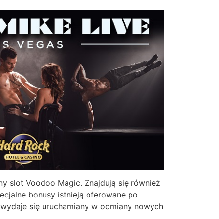
 slot Voodoo Magic. Znajdują się również
ecjalne bonusy istnieją oferowane po
y wydaje się uruchamiany w odmiany nowych