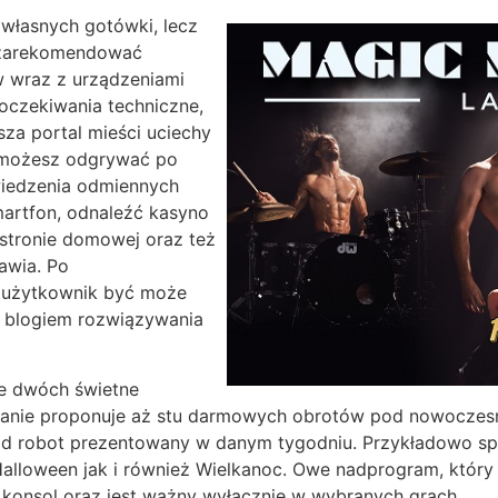
własnych gotówki, lecz
 zarekomendować
w wraz z urządzeniami
oczekiwania techniczne,
ższa portal mieści uciechy
 możesz odgrywać po
wiedzenia odmiennych
martfon, odnaleźć kasyno
 stronie domowej oraz też
awia. Po
 użytkownik być może
 blogiem rozwiązywania
ie dwóch świetne
nie proponuje aż stu darmowych obrotów pod nowoczesny
pod robot prezentowany w danym tygodniu. Przykładowo sp
Halloween jak i również Wielkanoc. Owe nadprogram, któr
 konsol oraz jest ważny wyłącznie w wybranych grach.