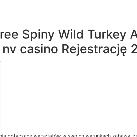
Free Spiny Wild Turkey
nv casino Rejestrację 
nia dotyczące warsztatów w swoich warunkach zabawy, żeb