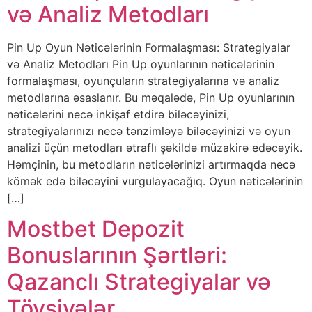
və Analiz Metodları
Pin Up Oyun Nəticələrinin Formalaşması: Strategiyalar
və Analiz Metodları Pin Up oyunlarının nəticələrinin
formalaşması, oyunçuların strategiyalarına və analiz
metodlarına əsaslanır. Bu məqalədə, Pin Up oyunlarının
nəticələrini necə inkişaf etdirə biləcəyinizi,
strategiyalarınızı necə tənzimləyə biləcəyinizi və oyun
analizi üçün metodları ətraflı şəkildə müzakirə edəcəyik.
Həmçinin, bu metodların nəticələrinizi artırmaqda necə
kömək edə biləcəyini vurgulayacağıq. Oyun nəticələrinin
[…]
Mostbet Depozit
Bonuslarının Şərtləri:
Qazanclı Strategiyalar və
Tövsiyələr