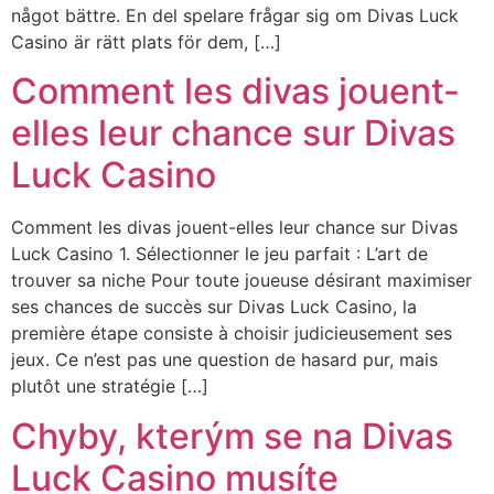
något bättre. En del spelare frågar sig om Divas Luck
Casino är rätt plats för dem, […]
Comment les divas jouent-
elles leur chance sur Divas
Luck Casino
Comment les divas jouent-elles leur chance sur Divas
Luck Casino 1. Sélectionner le jeu parfait : L’art de
trouver sa niche Pour toute joueuse désirant maximiser
ses chances de succès sur Divas Luck Casino, la
première étape consiste à choisir judicieusement ses
jeux. Ce n’est pas une question de hasard pur, mais
plutôt une stratégie […]
Chyby, kterým se na Divas
Luck Casino musíte