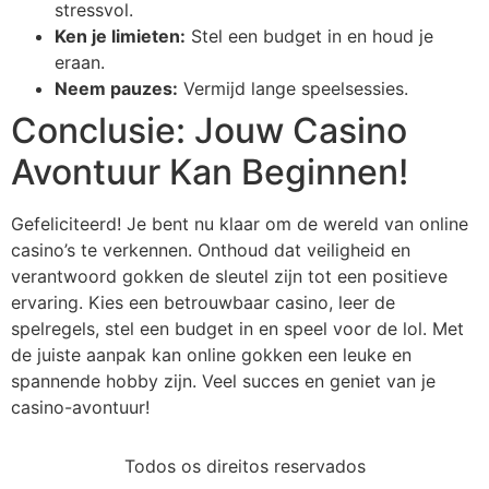
stressvol.
Ken je limieten:
Stel een budget in en houd je
eraan.
Neem pauzes:
Vermijd lange speelsessies.
Conclusie: Jouw Casino
Avontuur Kan Beginnen!
Gefeliciteerd! Je bent nu klaar om de wereld van online
casino’s te verkennen. Onthoud dat veiligheid en
verantwoord gokken de sleutel zijn tot een positieve
ervaring. Kies een betrouwbaar casino, leer de
spelregels, stel een budget in en speel voor de lol. Met
de juiste aanpak kan online gokken een leuke en
spannende hobby zijn. Veel succes en geniet van je
casino-avontuur!
Todos os direitos reservados