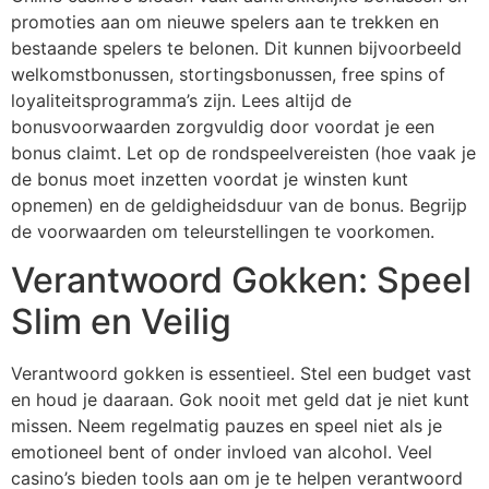
promoties aan om nieuwe spelers aan te trekken en
bestaande spelers te belonen. Dit kunnen bijvoorbeeld
welkomstbonussen, stortingsbonussen, free spins of
loyaliteitsprogramma’s zijn. Lees altijd de
bonusvoorwaarden zorgvuldig door voordat je een
bonus claimt. Let op de rondspeelvereisten (hoe vaak je
de bonus moet inzetten voordat je winsten kunt
opnemen) en de geldigheidsduur van de bonus. Begrijp
de voorwaarden om teleurstellingen te voorkomen.
Verantwoord Gokken: Speel
Slim en Veilig
Verantwoord gokken is essentieel. Stel een budget vast
en houd je daaraan. Gok nooit met geld dat je niet kunt
missen. Neem regelmatig pauzes en speel niet als je
emotioneel bent of onder invloed van alcohol. Veel
casino’s bieden tools aan om je te helpen verantwoord