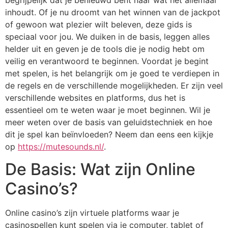
begrijpelijk dat je benieuwd bent naar wat het allemaal
inhoudt. Of je nu droomt van het winnen van de jackpot
of gewoon wat plezier wilt beleven, deze gids is
speciaal voor jou. We duiken in de basis, leggen alles
helder uit en geven je de tools die je nodig hebt om
veilig en verantwoord te beginnen. Voordat je begint
met spelen, is het belangrijk om je goed te verdiepen in
de regels en de verschillende mogelijkheden. Er zijn veel
verschillende websites en platforms, dus het is
essentieel om te weten waar je moet beginnen. Wil je
meer weten over de basis van geluidstechniek en hoe
dit je spel kan beïnvloeden? Neem dan eens een kijkje
op
https://mutesounds.nl/
.
De Basis: Wat zijn Online
Casino’s?
Online casino’s zijn virtuele platforms waar je
casinospellen kunt spelen via je computer, tablet of