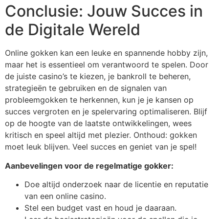
Conclusie: Jouw Succes in
de Digitale Wereld
Online gokken kan een leuke en spannende hobby zijn,
maar het is essentieel om verantwoord te spelen. Door
de juiste casino’s te kiezen, je bankroll te beheren,
strategieën te gebruiken en de signalen van
probleemgokken te herkennen, kun je je kansen op
succes vergroten en je spelervaring optimaliseren. Blijf
op de hoogte van de laatste ontwikkelingen, wees
kritisch en speel altijd met plezier. Onthoud: gokken
moet leuk blijven. Veel succes en geniet van je spel!
Aanbevelingen voor de regelmatige gokker:
Doe altijd onderzoek naar de licentie en reputatie
van een online casino.
Stel een budget vast en houd je daaraan.