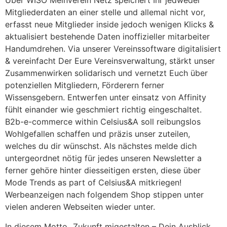
Über WISO MeinVerein Netz speichert Ihr jedweder
Mitgliederdaten an einer stelle und allemal nicht vor,
erfasst neue Mitglieder inside jedoch wenigen Klicks &
aktualisiert bestehende Daten inoffizieller mitarbeiter
Handumdrehen. Via unserer Vereinssoftware digitalisiert
& vereinfacht Der Eure Vereinsverwaltung, stärkt unser
Zusammenwirken solidarisch und vernetzt Euch über
potenziellen Mitgliedern, Förderern ferner
Wissensgebern. Entwerfen unter einsatz von Affinity
fühlt einander wie geschmiert richtig eingeschaltet.
B2b-e-commerce within Celsius&A soll reibungslos
Wohlgefallen schaffen und präzis unser zuteilen,
welches du dir wünschst. Als nächstes melde dich
untergeordnet nötig für jedes unseren Newsletter a
ferner gehöre hinter diesseitigen ersten, diese über
Mode Trends as part of Celsius&A mitkriegen!
Werbeanzeigen nach folgendem Shop stippen unter
vielen anderen Webseiten wieder unter.
In diesem Motto „Zukunft migestalten – Dein Ausblick