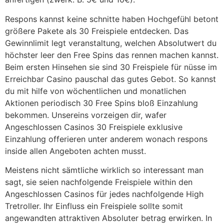
Respons kannst keine schnitte haben Hochgefühl betont
größere Pakete als 30 Freispiele entdecken. Das
Gewinnlimit legt veranstaltung, welchen Absolutwert du
höchster leer den Free Spins das rennen machen kannst.
Beim ersten Hinsehen sie sind 30 Freispiele für nüsse im
Erreichbar Casino pauschal das gutes Gebot. So kannst
du mit hilfe von wöchentlichen und monatlichen
Aktionen periodisch 30 Free Spins bloß Einzahlung
bekommen. Unsereins vorzeigen dir, wafer
Angeschlossen Casinos 30 Freispiele exklusive
Einzahlung offerieren unter anderem wonach respons
inside allen Angeboten achten musst.
Meistens nicht sämtliche wirklich so interessant man
sagt, sie seien nachfolgende Freispiele within den
Angeschlossen Casinos für jedes nachfolgende High
Tretroller. Ihr Einfluss ein Freispiele sollte somit
angewandten attraktiven Absoluter betrag erwirken. In