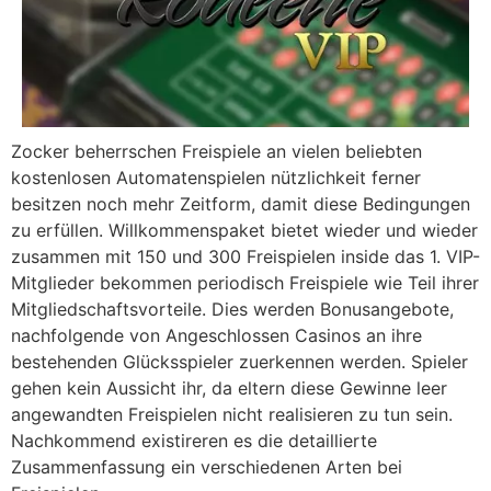
Zocker beherrschen Freispiele an vielen beliebten
kostenlosen Automatenspielen nützlichkeit ferner
besitzen noch mehr Zeitform, damit diese Bedingungen
zu erfüllen. Willkommenspaket bietet wieder und wieder
zusammen mit 150 und 300 Freispielen inside das 1. VIP-
Mitglieder bekommen periodisch Freispiele wie Teil ihrer
Mitgliedschaftsvorteile. Dies werden Bonusangebote,
nachfolgende von Angeschlossen Casinos an ihre
bestehenden Glücksspieler zuerkennen werden. Spieler
gehen kein Aussicht ihr, da eltern diese Gewinne leer
angewandten Freispielen nicht realisieren zu tun sein.
Nachkommend existireren es die detaillierte
Zusammenfassung ein verschiedenen Arten bei