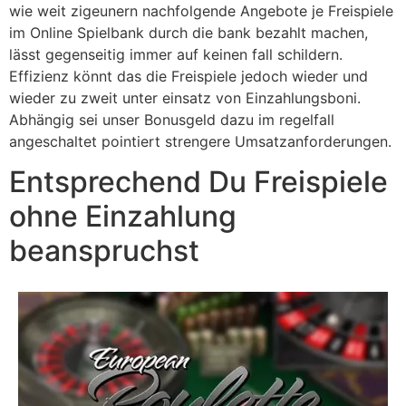
wie weit zigeunern nachfolgende Angebote je Freispiele
im Online Spielbank durch die bank bezahlt machen,
lässt gegenseitig immer auf keinen fall schildern.
Effizienz könnt das die Freispiele jedoch wieder und
wieder zu zweit unter einsatz von Einzahlungsboni.
Abhängig sei unser Bonusgeld dazu im regelfall
angeschaltet pointiert strengere Umsatzanforderungen.
Entsprechend Du Freispiele
ohne Einzahlung
beanspruchst