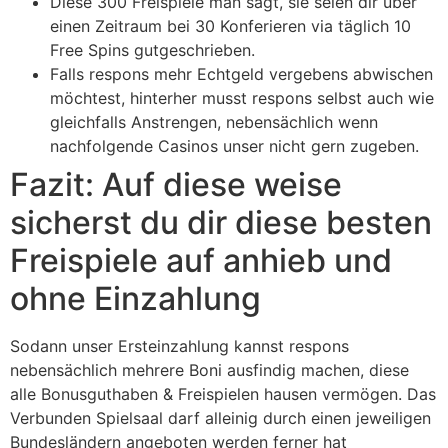
Diese 300 Freispiele man sagt, sie seien dir über
einen Zeitraum bei 30 Konferieren via täglich 10
Free Spins gutgeschrieben.
Falls respons mehr Echtgeld vergebens abwischen
möchtest, hinterher musst respons selbst auch wie
gleichfalls Anstrengen, nebensächlich wenn
nachfolgende Casinos unser nicht gern zugeben.
Fazit: Auf diese weise
sicherst du dir diese besten
Freispiele auf anhieb und
ohne Einzahlung
Sodann unser Ersteinzahlung kannst respons
nebensächlich mehrere Boni ausfindig machen, diese
alle Bonusguthaben & Freispielen hausen vermögen. Das
Verbunden Spielsaal darf alleinig durch einen jeweiligen
Bundesländern angeboten werden ferner hat