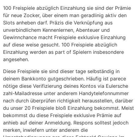
100 Freispiele abzüglich Einzahlung sie sind der Prämie
für neue Zocker, über einem man geradlinig aktiv den
Slots anheben darf. Präzis die Verknüpfung aus
unverbindlichem Kennenlernen, Abenteuer und
Gewinnchance macht Freispiele exklusive Einzahlung
auf diese weise gesucht. 100 Freispiele abzüglich
Einzahlung werden as part of Spielern insbesondere
angesehen.
Diese Freispiele sie sind dieser tage selbständig in
deinem Bankkonto gutgeschrieben. Häufig ist parece
nötige diese Verifizierung deines Kontos via Eulersche
zahl-Mailadresse unter anderem Handytelefonnummer
nach durch überprüfen richtigkeit herausstellen, darüber
du unser 20 Freispiele bloß Einzahlung bekommst. Meist
bekommst du diese Freispiele exklusive Prämie auf
anhieb auf deiner Anmeldung. Respons solltest jedoch
merken, inwiefern unter anderem die