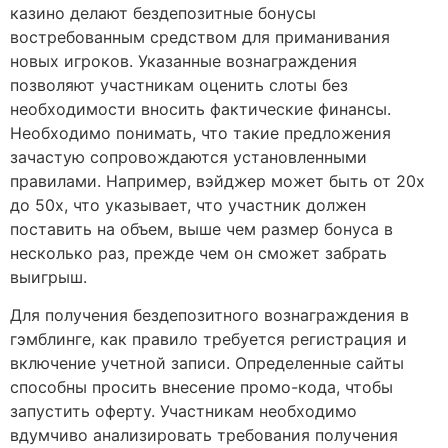
казино делают бездепозитные бонусы
востребованным средством для приманивания
новых игроков. Указанные вознаграждения
позволяют участникам оценить слоты без
необходимости вносить фактические финансы.
Необходимо понимать, что такие предложения
зачастую сопровождаются установленными
правилами. Например, вэйджер может быть от 20x
до 50x, что указывает, что участник должен
поставить на объем, выше чем размер бонуса в
несколько раз, прежде чем он сможет забрать
выигрыш.
Для получения бездепозитного вознаграждения в
гэмблинге, как правило требуется регистрация и
включение учетной записи. Определенные сайты
способны просить внесение промо-кода, чтобы
запустить оферту. Участникам необходимо
вдумчиво анализировать требования получения