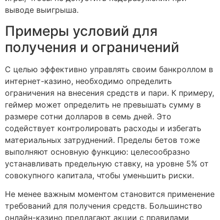
выводе выигрыша.
Примеры условий для
получения и ограничений
С целью эффективно управлять своим банкроллом в
интернет-казино, необходимо определить
ограничения на внесения средств и пари. К примеру,
геймер может определить не превышать сумму в
размере сотни долларов в семь дней. Это
содействует контролировать расходы и избегать
материальных затруднений. Пределы бетов тоже
выполняют основную функцию: целесообразно
устанавливать предельную ставку, на уровне 5% от
совокупного капитала, чтобы уменьшить риски.
Не менее важным моментом становится применение
требований для получения средств. Большинство
онлайн-казино предлагают акции с правилами