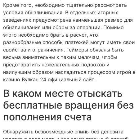
Кроме того, необходимо тщательно рассмотреть
условия обналичивания. В отдельных игорных
заведениях предусмотрена наименьшая размер для
обналичивания или сборы за операции. Помимо
этого необходимо брать в расчет, что
разнообразные способы платежей могут иметь свои
свойства и ограничения. Геймеры обязаны быть
весьма внимательны к таким мелочам, чтобы
предотвратить нежелательных подвохов и
наилучшим образом насладиться процессом игрой в
казино Вулкан 24 официальный сайт.
В каком месте отыскать
бесплатные вращения без
пополнения счета
Обнаружить безвозмездные спины без депозита