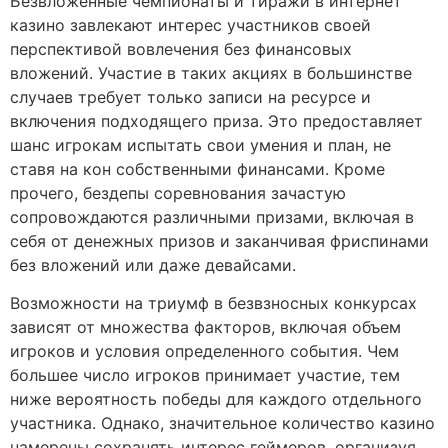
Безвложенные чемпионаты и тиражи в интернет
казино завлекают интерес участников своей
перспективой вовлечения без финансовых
вложений. Участие в таких акциях в большинстве
случаев требует только записи на ресурсе и
включения подходящего приза. Это предоставляет
шанс игрокам испытать свои умения и план, не
ставя на кон собственными финансами. Кроме
прочего, бездепы соревнования зачастую
сопровождаются различными призами, включая в
себя от денежных призов и заканчивая фриспинами
без вложений или даже девайсами.
Возможности на триумф в безвзносных конкурсах
зависят от множества факторов, включая объем
игроков и условия определенного события. Чем
большее число игроков принимает участие, тем
ниже вероятность победы для каждого отдельного
участника. Однако, значительное количество казино
намерены сохранять интерес геймеров, организуя