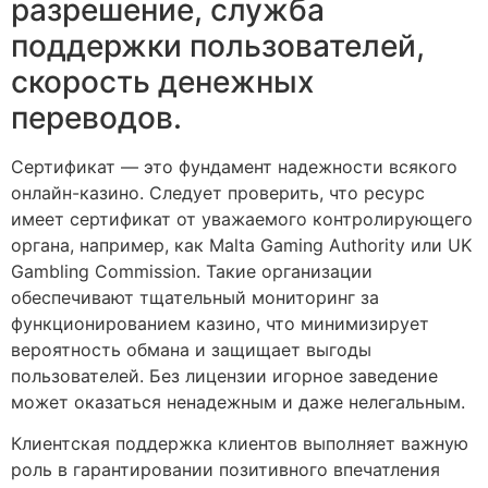
разрешение, служба
поддержки пользователей,
скорость денежных
переводов.
Сертификат — это фундамент надежности всякого
онлайн-казино. Следует проверить, что ресурс
имеет сертификат от уважаемого контролирующего
органа, например, как Malta Gaming Authority или UK
Gambling Commission. Такие организации
обеспечивают тщательный мониторинг за
функционированием казино, что минимизирует
вероятность обмана и защищает выгоды
пользователей. Без лицензии игорное заведение
может оказаться ненадежным и даже нелегальным.
Клиентская поддержка клиентов выполняет важную
роль в гарантировании позитивного впечатления