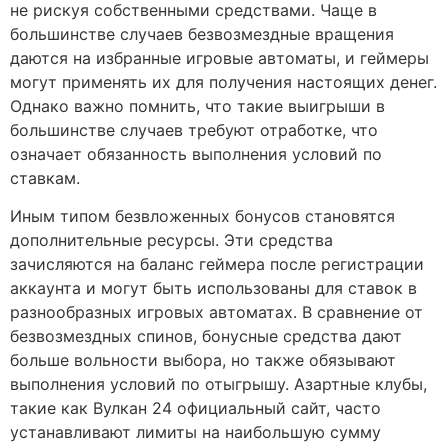
не рискуя собственными средствами. Чаще в
большинстве случаев безвозмездные вращения
даются на избранные игровые автоматы, и геймеры
могут применять их для получения настоящих денег.
Однако важно помнить, что такие выигрыши в
большинстве случаев требуют отработке, что
означает обязанность выполнения условий по
ставкам.
Иным типом безвложенных бонусов становятся
дополнительные ресурсы. Эти средства
зачисляются на баланс геймера после регистрации
аккаунта и могут быть использованы для ставок в
разнообразных игровых автоматах. В сравнение от
безвозмездных спинов, бонусные средства дают
больше вольности выбора, но также обязывают
выполнения условий по отыгрышу. Азартные клубы,
такие как Вулкан 24 официальный сайт, часто
устанавливают лимиты на наибольшую сумму