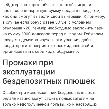
вейджера, которые обязывают, чтобы игроки
поставили конкретную сумму средств перед тем,
как они смогут вывести свои выигрыши. К примеру,
в случае если бонус равен 50 у.е. с условием
отыгрыша x20, геймер необходимо заключить пари
на сумму 1000 долларов перед выводом. Геймерам
следует вдумчиво изучать эти условия, дабы
предотвратить неприятных неожиданностей и
организовывать свои ходы обдуманно.
Промахи при
эксплуатации
бездепозитных плюшек
Ошибки при использовании бездепов плюшек в
онлайн казино могут стоить пользователям не
только недополученной пользы, но и настоящих