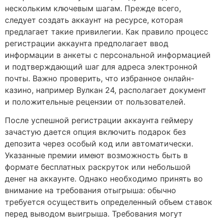
нескольким ключевым шагам. Прежде всего,
следует создать аккаунт на ресурсе, которая
предлагает такие привилегии. Как правило процесс
регистрации аккаунта предполагает ввод
информации в анкеты с персональной информацией
и подтверждающий шаг для адреса электронной
почты. Важно проверить, что избранное онлайн-
казино, например Вулкан 24, располагает документ
и положительные рецензии от пользователей.
После успешной регистрации аккаунта геймеру
зачастую дается опция включить подарок без
депозита через особый код или автоматически.
Указанные премии имеют возможность быть в
формате бесплатных раскруток или небольшой
денег на аккаунте. Однако необходимо принять во
внимание на требования отыгрыша: обычно
требуется осуществить определенный объем ставок
перед выводом выигрыша. Требования могут