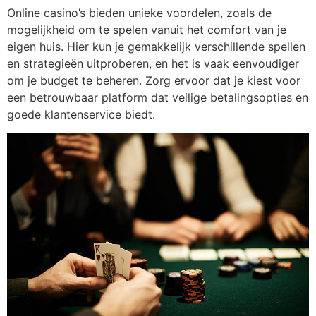
Online casino’s bieden unieke voordelen, zoals de
mogelijkheid om te spelen vanuit het comfort van je
eigen huis. Hier kun je gemakkelijk verschillende spellen
en strategieën uitproberen, en het is vaak eenvoudiger
om je budget te beheren. Zorg ervoor dat je kiest voor
een betrouwbaar platform dat veilige betalingsopties en
goede klantenservice biedt.