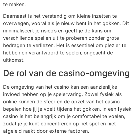
te maken.
Daarnaast is het verstandig om kleine inzetten te
overwegen, vooral als je nieuw bent in het gokken. Dit
minimaliseert je risico’s en geeft je de kans om
verschillende spellen uit te proberen zonder grote
bedragen te verliezen. Het is essentieel om plezier te
hebben en verantwoord te spelen, ongeacht de
uitkomst.
De rol van de casino-omgeving
De omgeving van het casino kan een aanzienlijke
invloed hebben op je spelervaring. Zowel fysiek als
online kunnen de sfeer en de opzet van het casino
bepalen hoe jij je voelt tijdens het gokken. In een fysiek
casino is het belangrijk om je comfortabel te voelen,
zodat je je kunt concentreren op het spel en niet
afgeleid raakt door externe factoren.