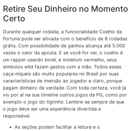
Retire Seu Dinheiro no Momento
Certo
Durante qualquer rodada, a funcionalidade Coelho da
Fortuna pode ser ativada com o benefício de 8 rodadas
grátis. Com possibilidade de ganhos alcança até 5.000
vezes o valor da aposta. E se você for ver, o coelho é
um rapper usando boné, e moletom vermelho, seus
símbolos wild fazem gestos com a mão. Todos esses
caça-níqueis são muito populares no Brasil por suas
características de imersão ao jogador e claro, porque
pagam dinheiro de verdade. Com toda certeza, você já
viu por aí na sua timeline outros jogos da PG, como por
exemplo o jogo do tigrinho. Lembre-se sempre de que
o jogo deve ser uma experiência divertida e
responsável.
As seções podem facilitar a leitura e o