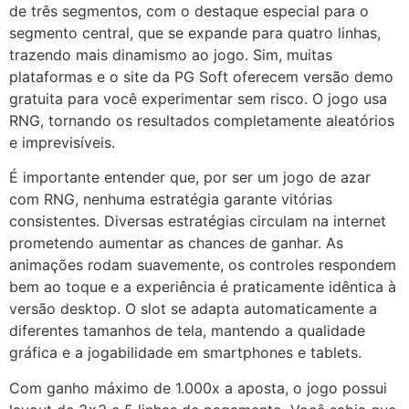
de três segmentos, com o destaque especial para o
segmento central, que se expande para quatro linhas,
trazendo mais dinamismo ao jogo. Sim, muitas
plataformas e o site da PG Soft oferecem versão demo
gratuita para você experimentar sem risco. O jogo usa
RNG, tornando os resultados completamente aleatórios
e imprevisíveis.
É importante entender que, por ser um jogo de azar
com RNG, nenhuma estratégia garante vitórias
consistentes. Diversas estratégias circulam na internet
prometendo aumentar as chances de ganhar. As
animações rodam suavemente, os controles respondem
bem ao toque e a experiência é praticamente idêntica à
versão desktop. O slot se adapta automaticamente a
diferentes tamanhos de tela, mantendo a qualidade
gráfica e a jogabilidade em smartphones e tablets.
Com ganho máximo de 1.000x a aposta, o jogo possui