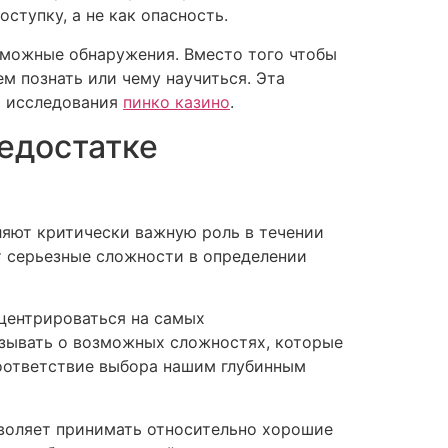
ступку, а не как опасность.
зможные обнаружения. Вместо того чтобы
ем познать или чему научиться. Эта
я исследования
пинко казино
.
едостатке
яют критически важную роль в течении
 серьезные сложности в определении
центрироваться на самых
азывать о возможных сложностях, которые
соответствие выбора нашим глубинным
зволяет принимать относительно хорошие