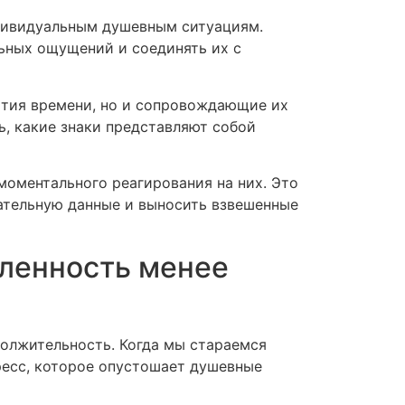
дивидуальным душевным ситуациям.
ьных ощущений и соединять их с
ытия времени, но и сопровождающие их
ь, какие знаки представляют собой
оментального реагирования на них. Это
ательную данные и выносить взвешенные
ленность менее
олжительность. Когда мы стараемся
ресс, которое опустошает душевные