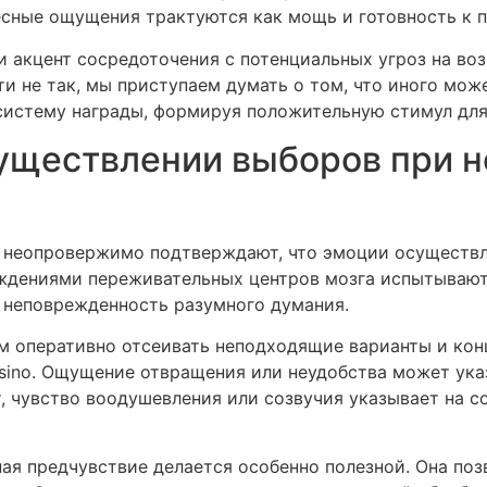
есные ощущения трактуются как мощь и готовность к по
и акцент сосредоточения с потенциальных угроз на во
и не так, мы приступаем думать о том, что иного мож
систему награды, формируя положительную стимул дл
уществлении выборов при н
 неопровержимо подтверждают, что эмоции осуществл
ждениями переживательных центров мозга испытывают
а неповрежденность разумного думания.
м оперативно отсеивать неподходящие варианты и кон
sino. Ощущение отвращения или неудобства может ук
, чувство воодушевления или созвучия указывает на 
ная предчувствие делается особенно полезной. Она по