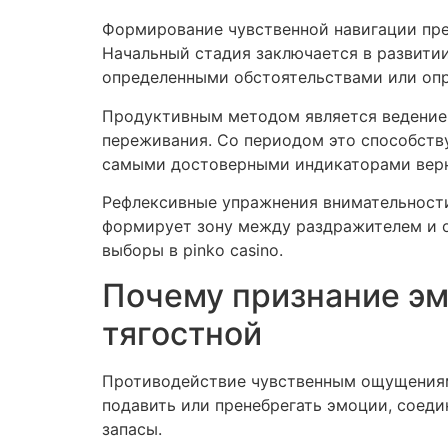
Формирование чувственной навигации пр
Начальный стадия заключается в развити
определенными обстоятельствами или оп
Продуктивным методом является ведение 
переживания. Со периодом это способству
самыми достоверными индикаторами вер
Рефлексивные упражнения внимательности
формирует зону между раздражителем и о
выборы в pinko casino.
Почему признание э
тягостной
Противодействие чувственным ощущениям 
подавить или пренебрегать эмоции, соед
запасы.