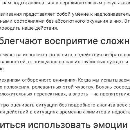
т нам подготавливаться к переживательным результата
ливания представляет собой умение к надпознаватель
ными состояниями без абсолютного окунания в них. Э
ководить наше действия.
блегчают восприятие сложн
 чувства исполняют роль сита, содействуя выбрать н
важностей, строящуюся на наших глубинных нуждах и 
о.
механизм отборочного внимания. Когда мы испытывае
 положения, релевантных этой чувству. Боязнь сосре
оложительных перспективах, а злость – на препятствия
о оценивать ситуации без подробного анализа всех ф
ля действий в ситуациях временных лимитов и недост
иться использовать эмоции