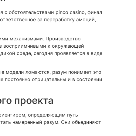
 с обстоятельствами pinco casino, финал
 ответственное за переработку эмоций,
кими механизмами. Производство
лее восприимчивыми к окружающей
дикой среде, сегодня проявляется в виде
ые модели ломаются, разум понимает это
не постоянно отрицательны и в состоянии
ого проекта
ориентиром, определяющим путь
тать намеренный разум. Они объединяют