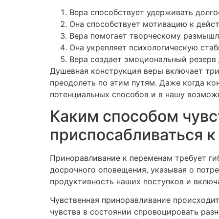
Вера способствует удерживать долго
Она способствует мотивацию к дейст
Вера помогает творческому размышле
Она укрепляет психологическую стаб
Вера создает эмоциональный резерв 
Душевная конструкция веры включает три
преодолеть по этим путям. Даже когда ко
потенциальных способов и в нашу возможн
Каким способом чувс
приспосабливаться 
Приноравливание к переменам требует ги
досрочного оповещения, указывая о потр
продуктивность наших поступков и включ
Чувственная приноравливание происходит
чувства в состоянии спровоцировать разн