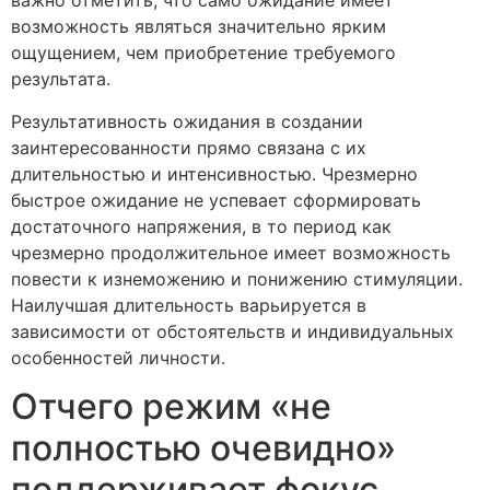
важно отметить, что само ожидание имеет
возможность являться значительно ярким
ощущением, чем приобретение требуемого
результата.
Результативность ожидания в создании
заинтересованности прямо связана с их
длительностью и интенсивностью. Чрезмерно
быстрое ожидание не успевает сформировать
достаточного напряжения, в то период как
чрезмерно продолжительное имеет возможность
повести к изнеможению и понижению стимуляции.
Наилучшая длительность варьируется в
зависимости от обстоятельств и индивидуальных
особенностей личности.
Отчего режим «не
полностью очевидно»
поддерживает фокус