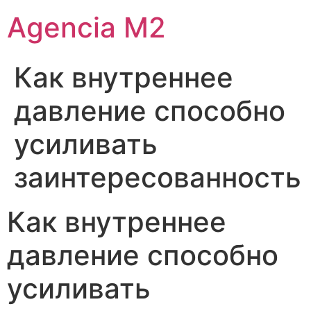
Agencia M2
Как внутреннее
давление способно
усиливать
заинтересованность
Как внутреннее
давление способно
усиливать