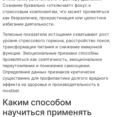
Сознание буквально «отключает» фокус к
стрессовым компонентам, что может проявляться
как безразличие, прокрастинация или целостное
избегание деятельности.
Телесные показатели истощения охватывают рост
уровня стрессового гормона, расстройство покоя,
трансформации питания и снижение иммунной
функции. Эмоциональные признаки способны
проявляться как скептичность, эмоциональное
переутомление и понижение самооценки.
Определение данных признаков критически
существенно для профилактики долгого вредного
эффекта на здоровье и производительность в
mostbet.
Каким способом
научиться применять