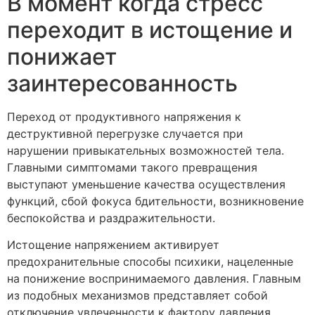
В момент когда стресс
переходит в истощение и
понижает
заинтересованность
Переход от продуктивного напряжения к
деструктивной перегрузке случается при
нарушении привыкательных возможностей тела.
Главными симптомами такого превращения
выступают уменьшение качества осуществления
функций, сбой фокуса бдительности, возникновение
беспокойства и раздражительности.
Истощение напряжением активирует
предохранительные способы психики, нацеленные
на понижение воспринимаемого давления. Главным
из подобных механизмов представляет собой
отключение увлеченности к фактору давления.