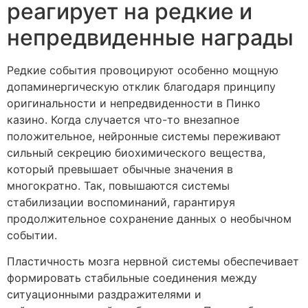
реагирует на редкие и
непредвиденные награды
Редкие события провоцируют особенно мощную
допаминергическую отклик благодаря принципу
оригинальности и непредвиденности в Пинко
казино. Когда случается что-то внезапное
положительное, нейронные системы переживают
сильный секрецию биохимического вещества,
который превышает обычные значения в
многократно. Так, повышаются системы
стабилизации воспоминаний, гарантируя
продолжительное сохранение данных о необычном
событии.
Пластичность мозга нервной системы обеспечивает
формировать стабильные соединения между
ситуационными раздражителями и