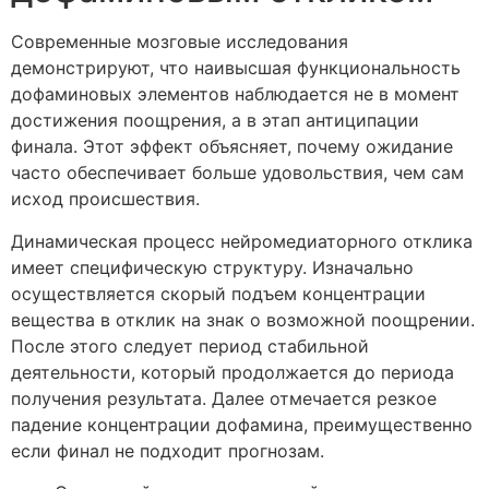
Современные мозговые исследования
демонстрируют, что наивысшая функциональность
дофаминовых элементов наблюдается не в момент
достижения поощрения, а в этап антиципации
финала. Этот эффект объясняет, почему ожидание
часто обеспечивает больше удовольствия, чем сам
исход происшествия.
Динамическая процесс нейромедиаторного отклика
имеет специфическую структуру. Изначально
осуществляется скорый подъем концентрации
вещества в отклик на знак о возможной поощрении.
После этого следует период стабильной
деятельности, который продолжается до периода
получения результата. Далее отмечается резкое
падение концентрации дофамина, преимущественно
если финал не подходит прогнозам.