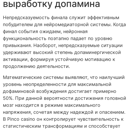
выработку допамина
Непредсказуемость финала служит эффективным
побудителем для нейромедиаторной системы. Когда
финал события ожидаем, нейронная
функциональность поэтапно падает по уровню
привыкания. Наоборот, непредсказуемые ситуации
удерживают высокий степень допаминергической
активации, формируя устойчивую мотивацию к
продолжению деятельности.
Математические системы выявляют, что наилучший
уровень неопределенности для максимальной
дофаминовой возбуждения достигает примерно
50%. При данной вероятности достижения головной
мозг находится в режиме максимального
напряжения, сочетая между надеждой и опасением.
В Pinco casino он контролирует чувствительность к
статистическим трансформациям и способствует