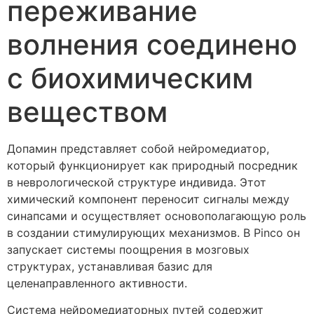
переживание
волнения соединено
с биохимическим
веществом
Допамин представляет собой нейромедиатор,
который функционирует как природный посредник
в неврологической структуре индивида. Этот
химический компонент переносит сигналы между
синапсами и осуществляет основополагающую роль
в создании стимулирующих механизмов. В Pinco он
запускает системы поощрения в мозговых
структурах, устанавливая базис для
целенаправленного активности.
Система нейромедиаторных путей содержит