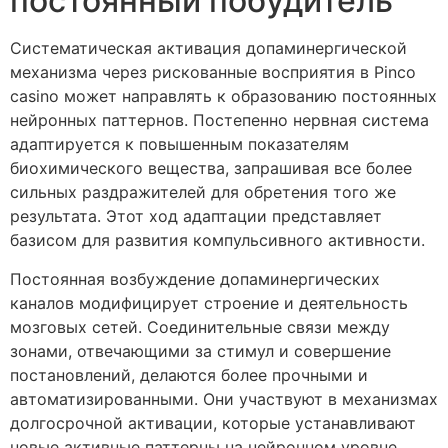
постоянный побудитель
Систематическая активация допаминергической
механизма через рискованные восприятия в Pinco
casino может направлять к образованию постоянных
нейронных паттернов. Постепенно нервная система
адаптируется к повышенным показателям
биохимического вещества, запрашивая все более
сильных раздражителей для обретения того же
результата. Этот ход адаптации представляет
базисом для развития компульсивного активности.
Постоянная возбуждение допаминергических
каналов модифицирует строение и деятельность
мозговых сетей. Соединительные связи между
зонами, отвечающими за стимул и совершение
постановлений, делаются более прочными и
автоматизированными. Они участвуют в механизмах
долгосрочной активации, которые устанавливают
новые активные паттерны на нейронном уровне.