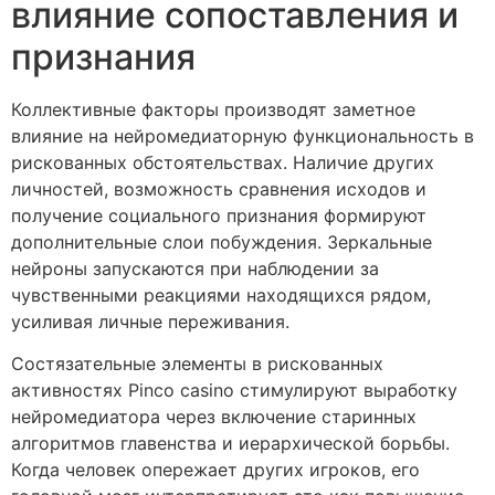
влияние сопоставления и
признания
Коллективные факторы производят заметное
влияние на нейромедиаторную функциональность в
рискованных обстоятельствах. Наличие других
личностей, возможность сравнения исходов и
получение социального признания формируют
дополнительные слои побуждения. Зеркальные
нейроны запускаются при наблюдении за
чувственными реакциями находящихся рядом,
усиливая личные переживания.
Состязательные элементы в рискованных
активностях Pinco casino стимулируют выработку
нейромедиатора через включение старинных
алгоритмов главенства и иерархической борьбы.
Когда человек опережает других игроков, его