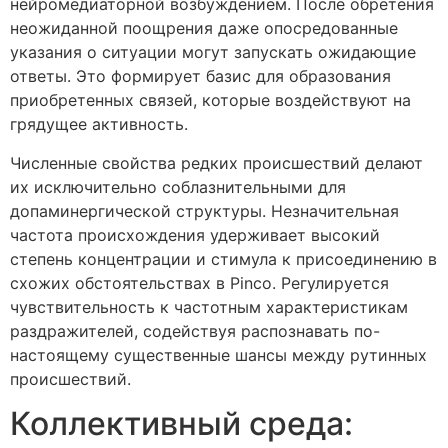
нейромедиаторной возбуждением. После обретения
неожиданной поощрения даже опосредованные
указания о ситуации могут запускать ожидающие
ответы. Это формирует базис для образования
приобретенных связей, которые воздействуют на
грядущее активность.
Численные свойства редких происшествий делают
их исключительно соблазнительными для
допаминергической структуры. Незначительная
частота происхождения удерживает высокий
степень концентрации и стимула к присоединению в
схожих обстоятельствах в Pinco. Регулируется
чувствительность к частотным характеристикам
раздражителей, содействуя распознавать по-
настоящему существенные шансы между рутинных
происшествий.
Коллективный среда: