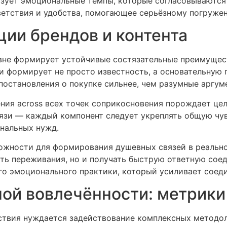
азует эмоциональные темпы, которые согласовываютс
етствия и удобства, помогающее серьёзному погружен
ции брендов и контента
вне формирует устойчивые состязательные преимущест
 формирует не просто известность, а основательную 
постановления о покупке сильнее, чем разумные аргум
ния across всех точек соприкосновения порождает ц
вязи — каждый компонент следует укреплять общую чув
нальных нужд.
ожности для формирования душевных связей в реальн
ть переживания, но и получать быструю ответную сое
го эмоционального практики, который усиливает соед
ой вовлечённости: метрики 
йствия нуждается задействование комплексных методо