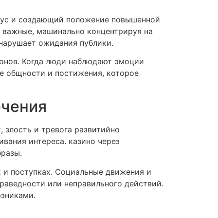
кус и создающий положение повышенной
о важные, машинально концентрируя на
 нарушает ожидания публики.
онов. Когда люди наблюдают эмоции
ие общности и постижения, которое
ючения
 злость и тревога развитийно
ивания интереса. казино через
разы.
х и поступках. Социальные движения и
раведности или неправильного действий.
юзниками.