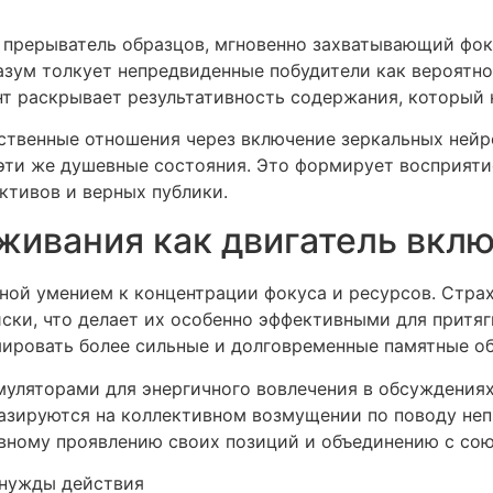
 прерыватель образцов, мгновенно захватывающий фо
азум толкует непредвиденные побудители как вероятн
нт раскрывает результативность содержания, который
твенные отношения через включение зеркальных нейр
 эти же душевные состояния. Это формирует восприят
ктивов и верных публики.
ивания как двигатель вкл
ой умением к концентрации фокуса и ресурсов. Страх,
ски, что делает их особенно эффективными для притяг
ировать более сильные и долговременные памятные об
муляторами для энергичного вовлечения в обсуждения
зируются на коллективном возмущении по поводу неп
вному проявлению своих позиций и объединению с со
 нужды действия