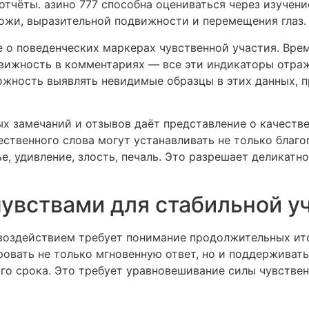
отчёты. азино 777 способна оцениваться через изучен
кожи, выразительной подвижности и перемещения глаз.
о поведенческих маркерах чувственной участия. Время
вижность в комментариях — все эти индикаторы отраж
ожность выявлять невидимые образцы в этих данных, 
х замечаний и отзывов даёт представление о качеств
ственного слова могут устанавливать не только благ
ье, удивление, злость, печаль. Это разрешает деликат
чувствами для стабильной у
 воздействием требует понимание продолжительных ит
ровать не только мгновенную ответ, но и поддерживат
го срока. Это требует уравновешивание силы чувствен