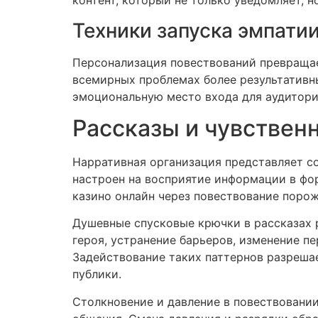
контент, который не только уведомляет, 
Техники запуска эмпати
Персонализация повествований превраща
всемирных проблемах более результативны
эмоциональную место входа для аудитории
Рассказы и чувственн
Нарративная организация представляет с
настроен на восприятие информации в фор
казино онлайн через повествование поро
Душевные спусковые крючки в рассказах 
героя, устранение барьеров, изменение 
Задействование таких паттернов разрешае
публики.
Столкновение и давление в повествован