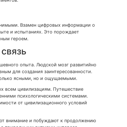
пиентов.
енимыми. Взамен цифровых информации о
пыте и испытаниях. Это порождает
ьным героем.
 связь
ушевного опыта. Людской мозг развитийно
вным для создания заинтересованности.
только ясными, но и ощущаемыми.
ых всем цивилизациям. Путешествие
ренними психологическими системами.
симости от цивилизационного условий
ают внимание и побуждают к продолжению