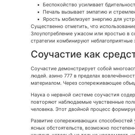
Беспокойство усиливает бдительнос
Печаль вызывает эмпатию и стремле
Ярость мобилизует энергию для устр
Существенно отметить, что использовани
Злоупотребление ужасом или яростью в с
стратегии комбинируют неблагоприятные 
Соучастие как средс
Соучастие демонстрирует собой многоасп
людей. азино 777 в пределах вовлечённо
материалом. Через сопереживающее объед
Наука о нервной системе соучастия соде
повторяют наблюдаемые чувственные поло
человека. Этот двойной процесс формиру
Развитие сопереживающих способностей у
ясных обстоятельств, возможно постепенн