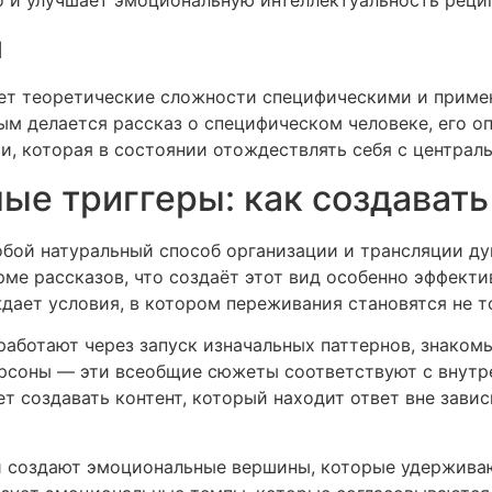
но и улучшает эмоциональную интеллектуальность реци
и
ет теоретические сложности специфическими и прим
м делается рассказ о специфическом человеке, его о
, которая в состоянии отождествлять себя с централ
ые триггеры: как создавать
обой натуральный способ организации и трансляции д
ме рассказов, что создаёт этот вид особенно эффекти
ждает условия, в котором переживания становятся не 
работают через запуск изначальных паттернов, знаком
персоны — эти всеобщие сюжеты соответствуют с внут
т создавать контент, который находит ответ вне зави
ии создают эмоциональные вершины, которые удержив