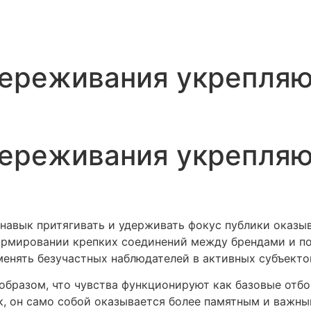
переживания укрепляю
переживания укрепляю
навык притягивать и удерживать фокус публики оказыв
ормировании крепких соединений между брендами и п
енять безучастных наблюдателей в активных субъекто
образом, что чувства функционируют как базовые отб
, он само собой оказывается более памятным и важны