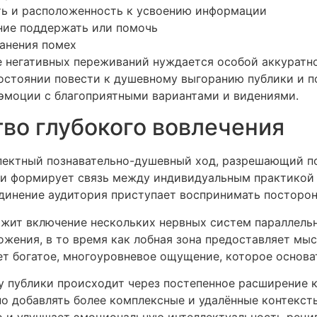
ть и расположенность к усвоению информации
ние поддержать или помочь
анения помех
е негативных переживаний нуждается особой аккуратно
остоянии повести к душевному выгоранию публики и п
эмоции с благоприятными вариантами и видениями.
тво глубокого вовлечения
ектный познавательно-душевный ход, разрешающий по
сти формирует связь между индивидуальным практикой
инение аудитория приступает воспринимать посторон
ржит включение нескольких нервных систем параллель
жения, в то время как лобная зона предоставляет мы
ет богатое, многоуровневое ощущение, которое основа
 публики происходит через постепенное расширение кр
о добавлять более комплексные и удалённые контекст