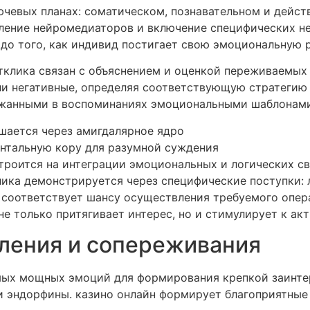
чевых планах: соматическом, познавательном и действ
ление нейромедиаторов и включение специфических не
 до того, как индивид постигает свою эмоциональную 
клика связан с объяснением и оценкой переживаемых 
ли негативные, определяя соответствующую стратегию 
ржанными в воспоминаниях эмоциональными шаблонами
шается через амигдалярное ядро
онтальную кору для разумной суждения
троится на интеграции эмоциональных и логических с
ика демонстрируется через специфические поступки: л
 соответствует шансу осуществления требуемого опер
не только притягивает интерес, но и стимулирует к ак
мления и сопереживания
мых мощных эмоций для формирования крепкой заинте
 и эндорфины. казино онлайн формирует благоприятны