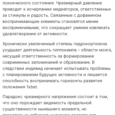
психического состояния. Чрезмерный давление
приводит к исчерпанию медиаторов, ответственных
за стимулы и радость. Связанные с дофамином
воспринимающие элементы становятся менее
восприимчивыми, что сокращает умение извлекать
удовлетворение от активности.
Хронически увеличенный степень гидрокортизона
ухудшает деятельность гиппокампа – области мозга,
несущей ответственность за формирование
современных запоминаний и образование. В
следствии индивид начинает испытывать проблемы
с планированием будущих активности и лишается
способность воспринимать горизонты развития
положения 1xbet.
Парадокс чрезмерного напряжения состоит в том,
что оно порождает видимость предельной
существенности нынешнего момента, но