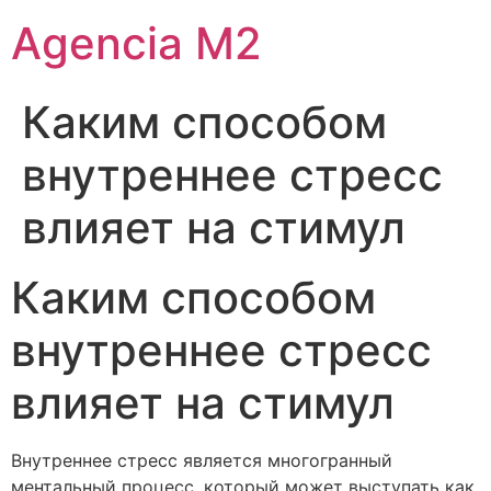
Agencia M2
Каким способом
внутреннее стресс
влияет на стимул
Каким способом
внутреннее стресс
влияет на стимул
Внутреннее стресс является многогранный
ментальный процесс, который может выступать как