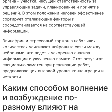
органа – участка, несущей ответственность за
управляющие задачи, планирование и принятие
решений. В этом положении человек эффективнее
сортирует отвлекающие факторы и
сосредотачивается на соответствующей
информации.
Эпинефрин и стрессовый гормон в небольших
количествах усиливают нейронные связи между
нейронами, что ведет к ускорению анализа
информации и улучшению памяти. Этот результат
специально заметен при реализации работ,
предполагающих высокой уровня концентрации и
четкости.
Каким способом волнение
и возбуждение по-
разному влияют на