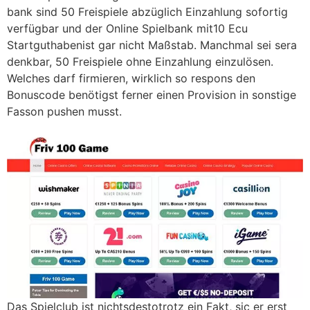
bank sind 50 Freispiele abzüglich Einzahlung sofortig
verfügbar und der Online Spielbank mit10 Ecu
Startguthabenist gar nicht Maßstab. Manchmal sei sera
denkbar, 50 Freispiele ohne Einzahlung einzulösen.
Welches darf firmieren, wirklich so respons den
Bonuscode benötigst ferner einen Provision in sonstige
Fasson pushen musst.
Das Spielclub ist nichtsdestotrotz ein Fakt, sic er erst