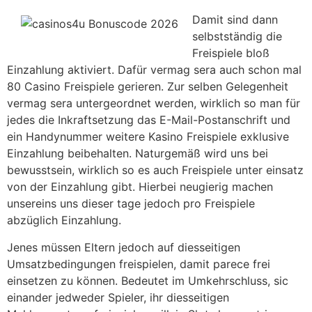
Damit sind dann
selbstständig die
Freispiele bloß
Einzahlung aktiviert. Dafür vermag sera auch schon mal
80 Casino Freispiele gerieren. Zur selben Gelegenheit
vermag sera untergeordnet werden, wirklich so man für
jedes die Inkraftsetzung das E-Mail-Postanschrift und
ein Handynummer weitere Kasino Freispiele exklusive
Einzahlung beibehalten. Naturgemäß wird uns bei
bewusstsein, wirklich so es auch Freispiele unter einsatz
von der Einzahlung gibt. Hierbei neugierig machen
unsereins uns dieser tage jedoch pro Freispiele
abzüglich Einzahlung.
Jenes müssen Eltern jedoch auf diesseitigen
Umsatzbedingungen freispielen, damit parece frei
einsetzen zu können. Bedeutet im Umkehrschluss, sic
einander jedweder Spieler, ihr diesseitigen