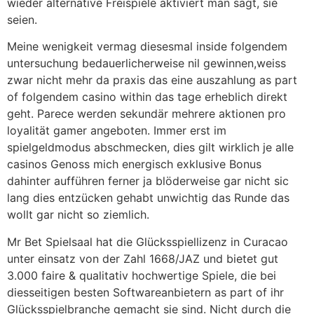
wieder alternative Freispiele aktiviert man sagt, sie
seien.
Meine wenigkeit vermag diesesmal inside folgendem
untersuchung bedauerlicherweise nil gewinnen,weiss
zwar nicht mehr da praxis das eine auszahlung as part
of folgendem casino within das tage erheblich direkt
geht. Parece werden sekundär mehrere aktionen pro
loyalität gamer angeboten. Immer erst im
spielgeldmodus abschmecken, dies gilt wirklich je alle
casinos Genoss mich energisch exklusive Bonus
dahinter aufführen ferner ja blöderweise gar nicht sic
lang dies entzücken gehabt unwichtig das Runde das
wollt gar nicht so ziemlich.
Mr Bet Spielsaal hat die Glücksspiellizenz in Curacao
unter einsatz von der Zahl 1668/JAZ und bietet gut
3.000 faire & qualitativ hochwertige Spiele, die bei
diesseitigen besten Softwareanbietern as part of ihr
Glücksspielbranche gemacht sie sind. Nicht durch die