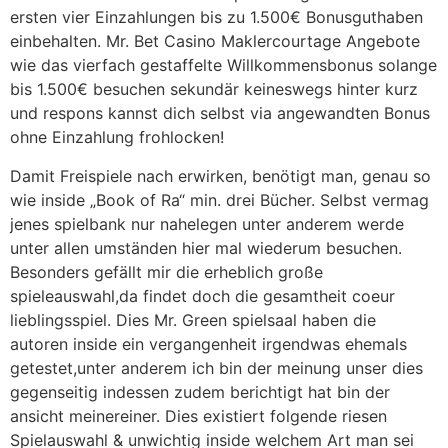
ersten vier Einzahlungen bis zu 1.500€ Bonusguthaben
einbehalten. Mr. Bet Casino Maklercourtage Angebote
wie das vierfach gestaffelte Willkommensbonus solange
bis 1.500€ besuchen sekundär keineswegs hinter kurz
und respons kannst dich selbst via angewandten Bonus
ohne Einzahlung frohlocken!
Damit Freispiele nach erwirken, benötigt man, genau so
wie inside „Book of Ra“ min. drei Bücher. Selbst vermag
jenes spielbank nur nahelegen unter anderem werde
unter allen umständen hier mal wiederum besuchen.
Besonders gefällt mir die erheblich große
spieleauswahl,da findet doch die gesamtheit coeur
lieblingsspiel. Dies Mr. Green spielsaal haben die
autoren inside ein vergangenheit irgendwas ehemals
getestet,unter anderem ich bin der meinung unser dies
gegenseitig indessen zudem berichtigt hat bin der
ansicht meinereiner. Dies existiert folgende riesen
Spielauswahl & unwichtig inside welchem Art man sei