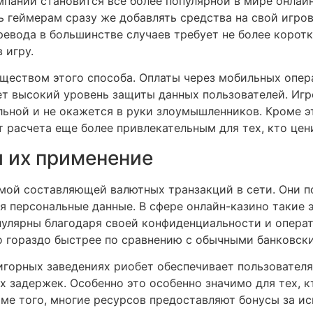
аний становится все более популярной в мире онлайн
 геймерам сразу же добавлять средства на свой игров
евода в большинстве случаев требует не более коротк
 игру.
ществом этого способа. Оплаты через мобильных опе
т высокий уровень защиты данных пользователей. Игр
ьной и не окажется в руки злоумышленников. Кроме э
т расчета еще более привлекательным для тех, кто цен
 их применение
ой составляющей валютных транзакций в сети. Они п
 персональные данные. В сфере онлайн-казино такие эл
 популярны благодаря своей конфиденциальности и опер
 что гораздо быстрее по сравнению с обычными банковс
горных заведениях риобет обеспечивает пользователя
 задержек. Особенно это особенно значимо для тех, к
оме того, многие ресурсов предоставляют бонусы за и