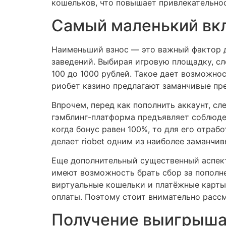
кошельков, что повышает привлекательнос
Самый маленький вкл
Наименьший взнос — это важный фактор д
заведений. Выбирая игровую площадку, с
100 до 1000 рублей. Такое дает возможно
риобет казино предлагают заманчивые пре
Впрочем, перед как пополнить аккаунт, с
гэмблинг-платформа предъявляет соблюде
когда бонус равен 100%, то для его отраб
делает riobet одним из наиболее заманчи
Еще дополнительный существенный аспект
имеют возможность брать сбор за пополн
виртуальные кошельки и платёжные карты
оплаты. Поэтому стоит внимательно расс
Получение выигрыша: