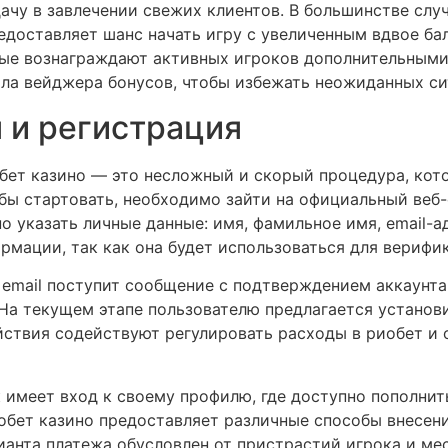
чу в завлечении свежих клиентов. В большинстве слу
редоставляет шанс начать игру с увеличенным вдвое ба
ые вознаграждают активных игроков дополнительными
ла вейджера бонусов, чтобы избежать неожиданных си
 и регистрация
обет казино — это несложный и скорый процедура, кот
бы стартовать, необходимо зайти на официальный веб-
но указать личные данные: имя, фамильное имя, email-
рмации, так как она будет использоваться для верифик
email поступит сообщение с подтверждением аккаунта.
 На текущем этапе пользователю предлагается установ
ействия содействуют регулировать расходы в риобет и
к имеет вход к своему профилю, где доступно пополнит
иобет казино предоставляет различные способы внесени
анта платежа обусловлен от пристрастий игрока и ме