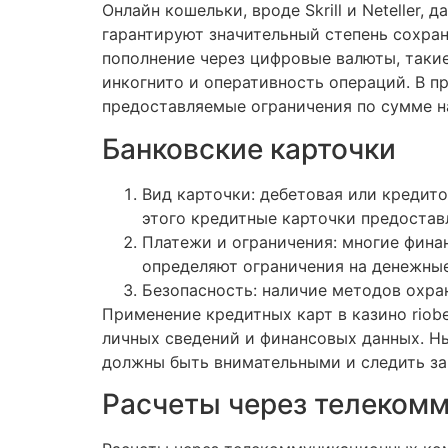
Онлайн кошельки, вроде Skrill и Neteller
гарантируют значительный степень сохра
пополнение через цифровые валюты, такие 
инкогнито и оперативность операций. В 
предоставляемые ограничения по сумме н
Банковские карточки
Вид карточки: дебетовая или кредит
этого кредитные карточки предостав
Платежи и ограничения: многие фина
определяют ограничения на денежны
Безопасность: наличие методов охра
Применение кредитных карт в казино riob
личных сведений и финансовых данных. Н
должны быть внимательными и следить за
Расчеты через телеком