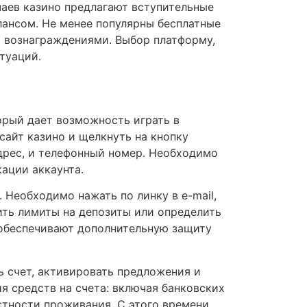
чаев казино предлагают вступительные
лансом. Не менее популярны бесплатные
 вознаграждениями. Выбор платформу,
туаций.
орый дает возможность играть в
сайт казино и щелкнуть на кнопку
адрес, и телефонный номер. Необходимо
ации аккаунта.
 Необходимо нажать по линку в e-mail,
ить лимиты на депозиты или определить
 обеспечивают дополнительную защиту
ь счет, активировать предложения и
я средств на счета: включая банковских
стности проживания. С этого времени