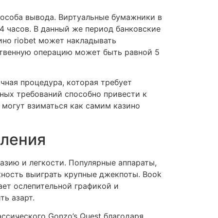
пособа вывода. Виртуальные бумажники в
4 часов. В данный же период банковские
ино riobet может накладывать
ственную операцию может быть равной 5
чная процедура, которая требует
ных требований способно привести к
 могут взиматься как самим казино
вления
азию и легкости. Популярные аппараты,
ожность выиграть крупные джекпоты. Book
ает ослепительной графикой и
ть азарт.
ссического Gonzo’s Quest благодаря