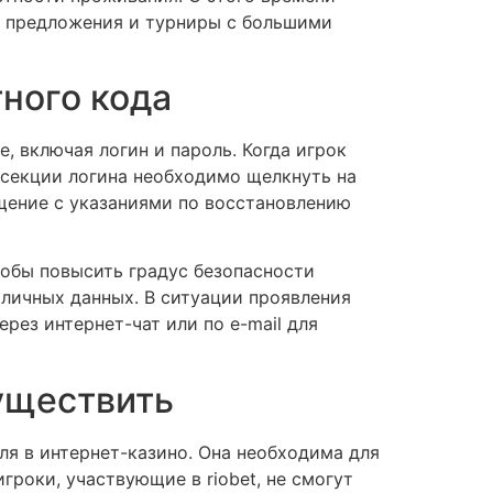
е предложения и турниры с большими
ного кода
, включая логин и пароль. Когда игрок
 секции логина необходимо щелкнуть на
щение с указаниями по восстановлению
тобы повысить градус безопасности
 личных данных. В ситуации проявления
рез интернет-чат или по e-mail для
существить
ля в интернет-казино. Она необходима для
роки, участвующие в riobet, не смогут