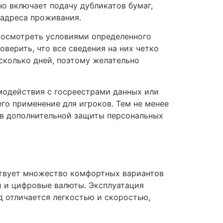
но включает подачу дубликатов бумаг,
 адреса проживания.
росмотреть условиями определенного
верить, что все сведения на них четко
сколько дней, поэтому желательно
одействия с госреестрами данных или
го применение для игроков. Тем не менее
 в дополнительной защиты персональных
ствует множество комфортных вариантов
и и цифровые валюты. Эксплуатация
д отличается легкостью и скоростью,