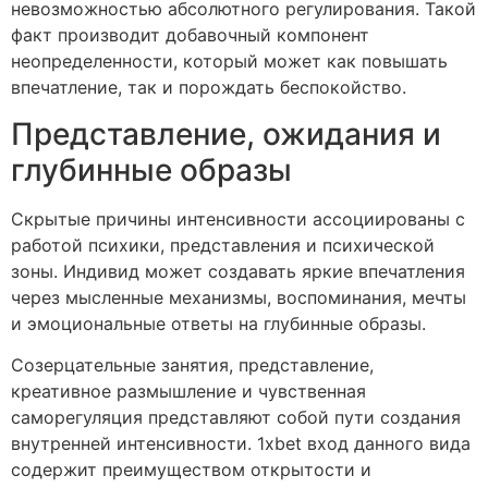
невозможностью абсолютного регулирования. Такой
факт производит добавочный компонент
неопределенности, который может как повышать
впечатление, так и порождать беспокойство.
Представление, ожидания и
глубинные образы
Скрытые причины интенсивности ассоциированы с
работой психики, представления и психической
зоны. Индивид может создавать яркие впечатления
через мысленные механизмы, воспоминания, мечты
и эмоциональные ответы на глубинные образы.
Созерцательные занятия, представление,
креативное размышление и чувственная
саморегуляция представляют собой пути создания
внутренней интенсивности. 1xbet вход данного вида
содержит преимуществом открытости и