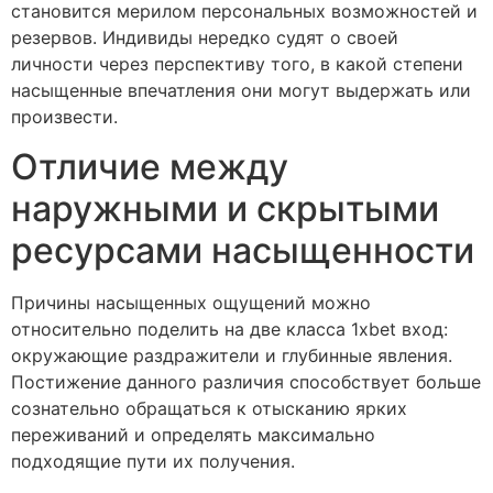
становится мерилом персональных возможностей и
резервов. Индивиды нередко судят о своей
личности через перспективу того, в какой степени
насыщенные впечатления они могут выдержать или
произвести.
Отличие между
наружными и скрытыми
ресурсами насыщенности
Причины насыщенных ощущений можно
относительно поделить на две класса 1xbet вход:
окружающие раздражители и глубинные явления.
Постижение данного различия способствует больше
сознательно обращаться к отысканию ярких
переживаний и определять максимально
подходящие пути их получения.