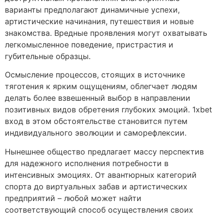
варианты предполагают динамичные успехи,
артистические начинания, путешествия и новые
знакомства. Вредные проявления могут охватывать
легкомысленное поведение, пристрастия и
губительные образцы.
Осмысление процессов, стоящих в источнике
тяготения к ярким ощущениям, облегчает людям
делать более взвешенный выбор в направлении
позитивных видов обретения глубоких эмоций. 1xbet
вход в этом обстоятельстве становится путем
индивидуального эволюции и саморефлексии.
Нынешнее общество предлагает массу перспектив
для надежного исполнения потребности в
интенсивных эмоциях. От авантюрных категорий
спорта до виртуальных забав и артистических
предприятий – любой может найти
соответствующий способ осуществления своих