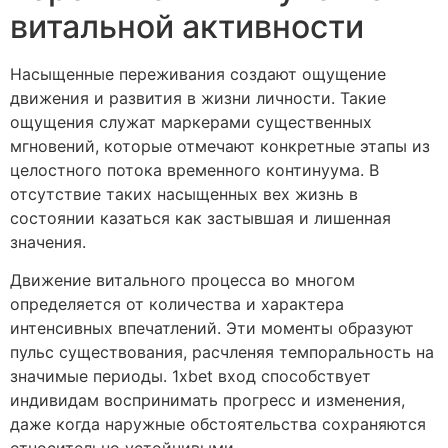
витальной активности
Насыщенные переживания создают ощущение
движения и развития в жизни личности. Такие
ощущения служат маркерами существенных
мгновений, которые отмечают конкретные этапы из
целостного потока временного континуума. В
отсутствие таких насыщенных вех жизнь в
состоянии казаться как застывшая и лишенная
значения.
Движение витального процесса во многом
определяется от количества и характера
интенсивных впечатлений. Эти моменты образуют
пульс существования, расчленяя темпоральность на
значимые периоды. 1xbet вход способствует
индивидам воспринимать прогресс и изменения,
даже когда наружные обстоятельства сохраняются