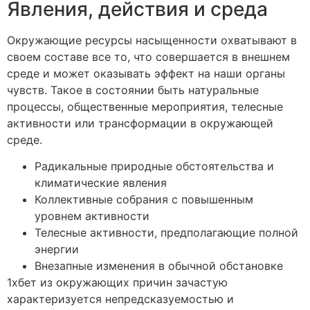
Явления, действия и среда
Окружающие ресурсы насыщенности охватывают в
своем составе все то, что совершается в внешнем
среде и может оказывать эффект на наши органы
чувств. Такое в состоянии быть натуральные
процессы, общественные мероприятия, телесные
активности или трансформации в окружающей
среде.
Радикальные природные обстоятельства и
климатические явления
Коллективные собрания с повышенным
уровнем активности
Телесные активности, предполагающие полной
энергии
Внезапные изменения в обычной обстановке
1хбет из окружающих причин зачастую
характеризуется непредсказуемостью и