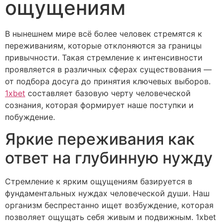
ощущениям
В нынешнем мире всё более человек стремятся к
переживаниям, которые отклоняются за границы
привычности. Такая стремление к интенсивности
проявляется в различных сферах существования —
от подбора досуга до принятия ключевых выборов.
1xbet
составляет базовую черту человеческой
сознания, которая формирует наше поступки и
побуждение.
Яркие переживания как
ответ на глубинную нужду
Стремление к ярким ощущениям базируется в
фундаментальных нуждах человеческой души. Наш
организм беспрестанно ищет возбуждение, которая
позволяет ощущать себя живым и подвижным. 1xbet