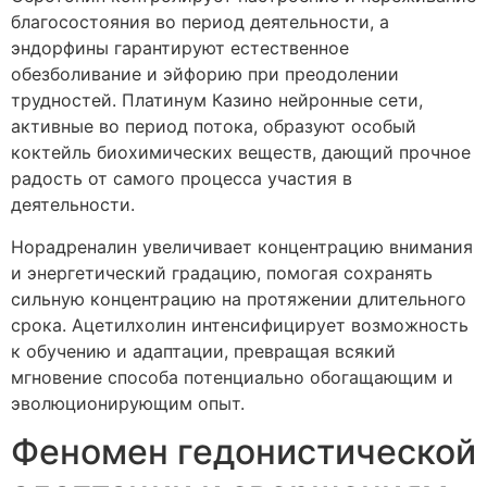
благосостояния во период деятельности, а
эндорфины гарантируют естественное
обезболивание и эйфорию при преодолении
трудностей. Платинум Казино нейронные сети,
активные во период потока, образуют особый
коктейль биохимических веществ, дающий прочное
радость от самого процесса участия в
деятельности.
Норадреналин увеличивает концентрацию внимания
и энергетический градацию, помогая сохранять
сильную концентрацию на протяжении длительного
срока. Ацетилхолин интенсифицирует возможность
к обучению и адаптации, превращая всякий
мгновение способа потенциально обогащающим и
эволюционирующим опыт.
Феномен гедонистической