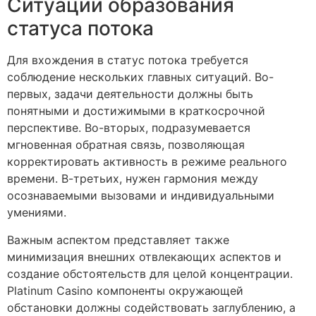
Ситуации образования
статуса потока
Для вхождения в статус потока требуется
соблюдение нескольких главных ситуаций. Во-
первых, задачи деятельности должны быть
понятными и достижимыми в краткосрочной
перспективе. Во-вторых, подразумевается
мгновенная обратная связь, позволяющая
корректировать активность в режиме реального
времени. В-третьих, нужен гармония между
осознаваемыми вызовами и индивидуальными
умениями.
Важным аспектом представляет также
минимизация внешних отвлекающих аспектов и
создание обстоятельств для целой концентрации.
Platinum Casino компоненты окружающей
обстановки должны содействовать заглублению, а