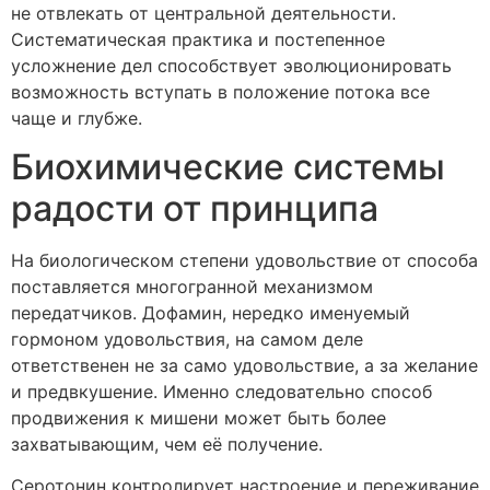
не отвлекать от центральной деятельности.
Систематическая практика и постепенное
усложнение дел способствует эволюционировать
возможность вступать в положение потока все
чаще и глубже.
Биохимические системы
радости от принципа
На биологическом степени удовольствие от способа
поставляется многогранной механизмом
передатчиков. Дофамин, нередко именуемый
гормоном удовольствия, на самом деле
ответственен не за само удовольствие, а за желание
и предвкушение. Именно следовательно способ
продвижения к мишени может быть более
захватывающим, чем её получение.
Серотонин контролирует настроение и переживание