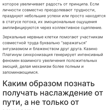
которое увеличивает радость от принципа. Если
личности совместно преодолевают трудности,
празднуют небольшие успехи или просто находятся
в статусе потока, их эмоциональные ощущения
амплифицируются через коллективное сцепление.
Зеркальные нервные клетки помогают участникам
совместной труда буквально “заражаться”
энтузиазмом и блаженством друг друга. Казино
Платинум синхронизация генерирует интенсивный
феномен взаимного увеличения положительных
эмоций, делая механизм более полным и
запоминающимся.
Каким образом познать
получать наслаждение от
пути, а не только от