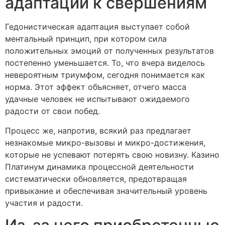
адаптации к свершениям
Гедонистическая адаптация выступает собой
ментальный принцип, при котором сила
положительных эмоций от полученных результатов
постепенно уменьшается. То, что вчера виделось
невероятным триумфом, сегодня понимается как
норма. Этот эффект объясняет, отчего масса
удачные человек не испытывают ожидаемого
радости от свои побед.
Процесс же, напротив, всякий раз предлагает
незнакомые микро-вызовы и микро-достижения,
которые не успевают потерять свою новизну. Казино
Платинум динамика процессной деятельности
систематически обновляется, предотвращая
привыкание и обеспечивая значительный уровень
участия и радости.