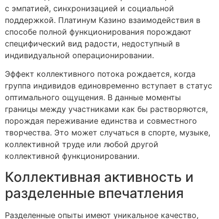
с эмпатией, синхронизацией и социальной
поддержкой. Платинум Казино взаимодействия в
способе полной функционирования порождают
специфический вид радости, недоступный в
индивидуальной операционировании.
Эффект коллективного потока рождается, когда
группа индивидов единовременно вступает в статус
оптимального ощущения. В данные моменты
границы между участниками как бы растворяются,
порождая переживание единства и совместного
творчества. Это может случаться в спорте, музыке,
коллективной труде или любой другой
коллективной функционировании.
Коллективная активность и
разделенные впечатления
Разделенные опыты имеют уникальное качество,