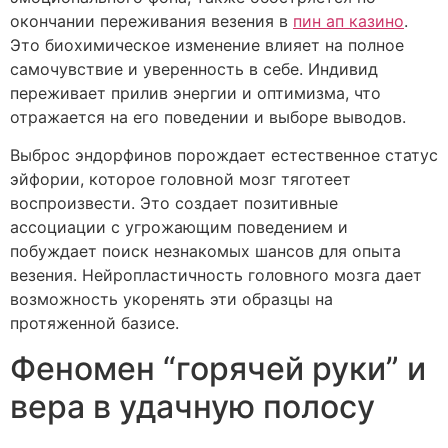
окончании переживания везения в
пин ап казино
.
Это биохимическое изменение влияет на полное
самочувствие и уверенность в себе. Индивид
переживает прилив энергии и оптимизма, что
отражается на его поведении и выборе выводов.
Выброс эндорфинов порождает естественное статус
эйфории, которое головной мозг тяготеет
воспроизвести. Это создает позитивные
ассоциации с угрожающим поведением и
побуждает поиск незнакомых шансов для опыта
везения. Нейропластичность головного мозга дает
возможность укоренять эти образцы на
протяженной базисе.
Феномен “горячей руки” и
вера в удачную полосу