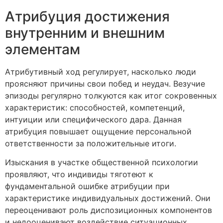
Атрибуция достижения
внутренним и внешним
элементам
Атрибутивный ход регулирует, насколько люди
проясняют причины свои побед и неудач. Везучие
эпизоды регулярно толкуются как итог сокровенных
характеристик: способностей, компетенций,
интуиции или специфического дара. Данная
атрибуция повышает ощущение персональной
ответственности за положительные итоги.
Изыскания в участке общественной психологии
проявляют, что индивиды тяготеют к
фундаментальной ошибке атрибуции при
характеристике индивидуальных достижений. Они
переоценивают роль диспозиционных компонентов
и недооценивают воздействие ситуационных