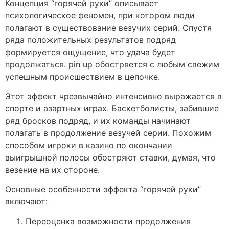
Концепция “горячей руки” описывает
психологическое феномен, при котором люди
полагают в существование везучих серий. Спустя
ряда положительных результатов подряд
формируется ощущение, что удача будет
продолжаться. pin up обостряется с любым свежим
успешным происшествием в цепочке.
Этот эффект чрезвычайно интенсивно выражается в
спорте и азартных играх. Баскетболисты, забившие
ряд бросков подряд, и их команды начинают
полагать в продолжение везучей серии. Похожим
способом игроки в казино по окончании
выигрышной полосы обостряют ставки, думая, что
везение на их стороне.
Основные особенности эффекта “горячей руки”
включают:
Переоценка возможности продолжения