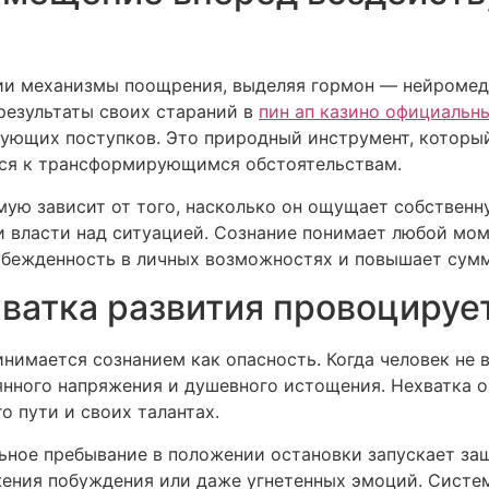
нии механизмы поощрения, выделяя гормон — нейроме
результаты своих стараний в
пин ап казино официальн
дующих поступков. Это природный инструмент, которы
ься к трансформирующимся обстоятельствам.
мую зависит от того, насколько он ощущает собственн
 власти над ситуацией. Сознание понимает любой моме
 убежденность в личных возможностях и повышает сум
хватка развития провоцируе
нимается сознанием как опасность. Когда человек не в
нного напряжения и душевного истощения. Нехватка 
о пути и своих талантах.
ьное пребывание в положении остановки запускает за
жения побуждения или даже угнетенных эмоций. Систе