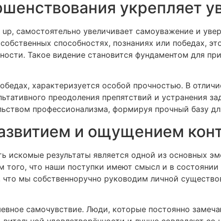
ршенствования укрепляет ув
n up, самостоятельно увеличивает самоуважение и увер
собственных способностях, познаниях или победах, э
ности. Такое видение становится фундаментом для пр
обедах, характеризуется особой прочностью. В отличи
льтативного преодоления препятствий и устранения з
ьством профессионализма, формируя прочный базу дл
азвитием и ощущением кон
ть искомые результаты является одной из основных э
 того, что наши поступки имеют смысл и в состоянии
о, что мы собственноручно руководим личной существ
евное самочувствие. Люди, которые постоянно замечаю
 витальной удовлетворённости и лучше совладают со