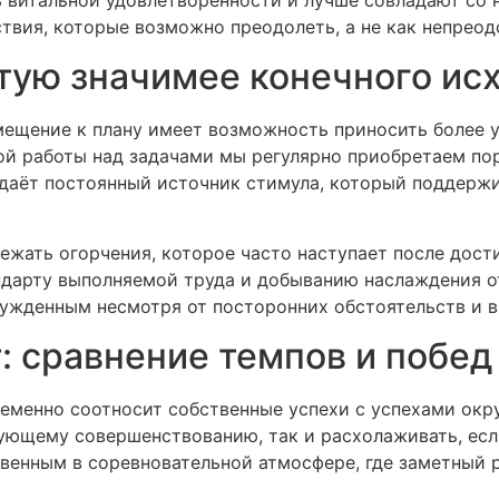
твия, которые возможно преодолеть, а не как непрео
тую значимее конечного ис
ещение к плану имеет возможность приносить более у
ной работы над задачами мы регулярно приобретаем по
оздаёт постоянный источник стимула, который поддерж
ежать огорчения, которое часто наступает после дос
ндарту выполняемой труда и добыванию наслаждения о
бужденным несмотря от посторонних обстоятельств и 
: сравнение темпов и побед
ременно соотносит собственные успехи с успехами ок
ующему совершенствованию, так и расхолаживать, есл
венным в соревновательной атмосфере, где заметный 