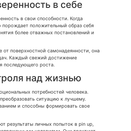
еренность в себе
енность в свои способности. Когда
то порождает положительный образ себя
инятия более отважных постановлений и
е от поверхностной самонадеянности, она
адач. Каждый свежий достижение
я последующего роста.
троля над жизнью
моциональных потребностей человека.
 преобразовать ситуацию к лучшему.
ованием и способны формировать свое
т результаты личных попыток в pin up,
 напряженными условиями. Они трактуют