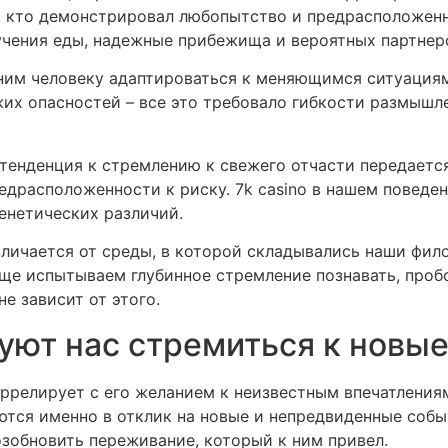
, кто демонстрировал любопытство и предрасположенн
чения еды, надежные прибежища и вероятных партнеро
ним человеку адаптироваться к меняющимся ситуация
их опасностей – все это требовало гибкости размышл
тенденция к стремлению к свежего отчасти передается
едрасположенности к риску. 7k casino в нашем поведе
генетических различий.
личается от среды, в которой складывались наши фило
е испытываем глубинное стремление познавать, пробов
е зависит от этого.
уют нас стремиться к новы
ррелирует с его желанием к неизвестным впечатлениям
тся именно в отклик на новые и непредвиденные собы
зобновить переживание, который к ним привел.