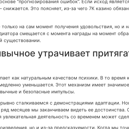
основе “прогнозирования ошибок”. Если исход являет
– снижается. Это поясняет, из-за чего 7К казино обяз
 только на сам момент получения удовольствия, но и н
иатора смещается с момента награды на момент образ
й существовании.
ивычное утрачивает притяга
упает как натуральным качеством психики. В то время
 медленно уменьшается. Этот механизм имеет значимое
ивычные и безопасные импульсы.
рывно сталкиваемся с демонстрациями адаптации. Но
 ряд месяцев мы заканчиваем видеть ее достоинства.
я увлекательная деятельность со временем может сдел
роизведения, но и из-за предсказуемости. Когда мы точ