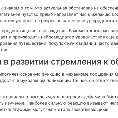
ак знаком о том, что актуальная обстановка не обеспе
негативное чувство прямо направляет нас к желанию б
адаптивную роль, не разрешая нам чересчур продолжит
м предвосхищения наслаждения. В момент когда мы нам
пает к производить нейромедиатор удовольствия еще д
ирования путешествий, покупок или свиданий часто да
твия.
 в развитии стремления к 
ыполняет основную функцию в механизме поощрения м
дости” в буквальном понимании. Точнее, он ответстве
 потенциально выгодным, концентрация дофамина быст
ь изучение. Наиболее сильную реакцию вызывают непр
рнет-платформы могут быть столь захватывающими.