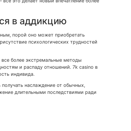
 все это делает новый впечатление более
ся в аддикцию
дным, порой оно может приобретать
присутствие психологических трудностей
 все более экстремальные методы
остям и распаду отношений. 7k casino в
ость индивида.
 получать наслаждение от обычных,
ажение длительными последствиями ради