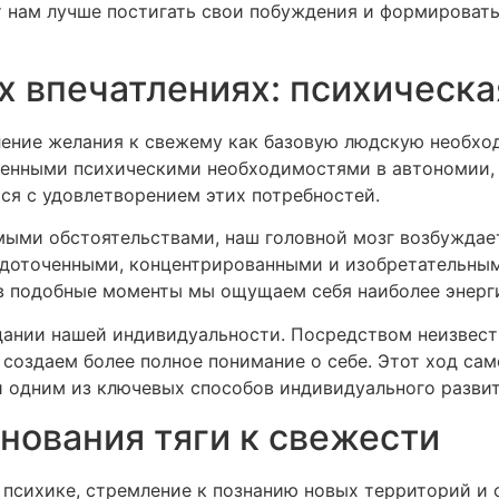
 нам лучше постигать свои побуждения и формироват
х впечатлениях: психическ
ление желания к свежему как базовую людскую необход
енными психическими необходимостями в автономии, 
я с удовлетворением этих потребностей.
омыми обстоятельствами, наш головной мозг возбужда
едоточенными, концентрированными и изобретательны
в подобные моменты мы ощущаем себя наиболее энерг
здании нашей индивидуальности. Посредством неизвес
 создаем более полное понимание о себе. Этот ход са
й одним из ключевых способов индивидуального развит
нования тяги к свежести
о психике, стремление к познанию новых территорий и