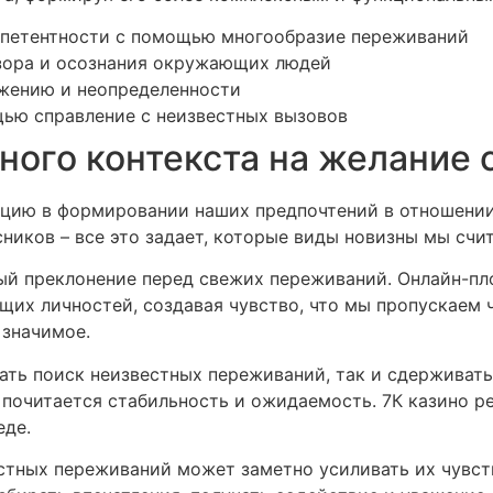
петентности с помощью многообразие переживаний
озора и осознания окружающих людей
жению и неопределенности
щью справление с неизвестных вызовов
ного контекста на желание 
кцию в формировании наших предпочтений в отношени
сников – все это задает, которые виды новизны мы сч
ый преклонение перед свежих переживаний. Онлайн-п
их личностей, создавая чувство, что мы пропускаем ч
 значимое.
ть поиск неизвестных переживаний, так и сдерживать 
– почитается стабильность и ожидаемость. 7К казино р
еде.
стных переживаний может заметно усиливать их чувст