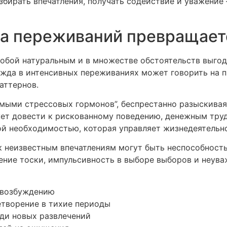
бирать впечатления, получать содействие и уважение –
да переживаний превращает
 собой натуральным и в множестве обстоятельств выго
ужда в интенсивных переживаниях может говорить на 
аттернов.
ыми стрессовых гормонов”, беспрестанно разыскивая
ет довести к рискованному поведению, денежным трудн
ой необходимостью, которая управляет жизнедеятельн
 неизвестным впечатлениям могут быть неспособность
ние тоски, импульсивность в выборе выборов и неув
 возбуждению
творение в тихие периоды
ди новых развлечений