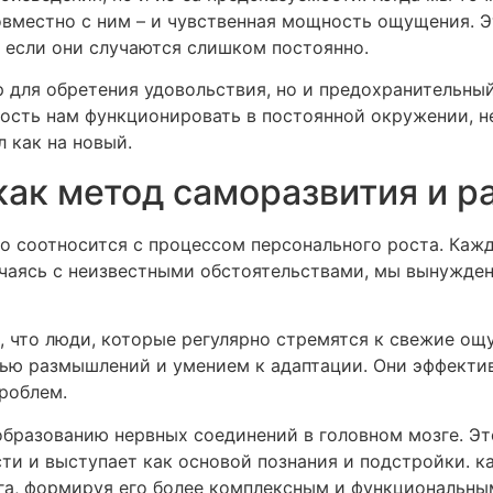
вместно с ним – и чувственная мощность ощущения. Эт
 если они случаются слишком постоянно.
р для обретения удовольствия, но и предохранительны
ость нам функционировать в постоянной окружении, н
 как на новый.
ак метод саморазвития и р
о соотносится с процессом персонального роста. Каж
ечаясь с неизвестными обстоятельствами, мы вынужде
 что люди, которые регулярно стремятся к свежие ощ
ью размышлений и умением к адаптации. Они эффекти
роблем.
бразованию нервных соединений в головном мозге. Эт
сти и выступает как основой познания и подстройки. к
а, формируя его более комплексным и функциональны