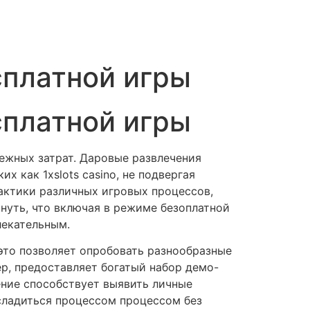
сплатной игры
сплатной игры
ежных затрат. Даровые развлечения
 как 1xslots casino, не подвергая
актики различных игровых процессов,
кнуть, что включая в режиме безоплатной
лекательным.
это позволяет опробовать разнообразные
ер, предоставляет богатый набор демо-
ение способствует выявить личные
асладиться процессом процессом без