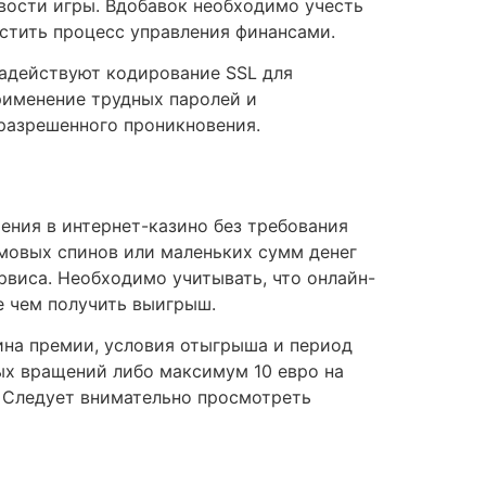
ости игры. Вдобавок необходимо учесть
стить процесс управления финансами.
адействуют кодирование SSL для
рименение трудных паролей и
разрешенного проникновения.
ения в интернет-казино без требования
мовых спинов или маленьких сумм денег
рвиса. Необходимо учитывать, что онлайн-
е чем получить выигрыш.
ина премии, условия отыгрыша и период
ых вращений либо максимум 10 евро на
. Следует внимательно просмотреть