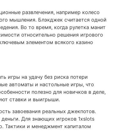
иционные развлечения, например колесо
ского мышления. Блэкджек считается одной
дения. Во то время, когда рулетка манит
симости относительно решения игрового
 ключевым элементом всякого казино
ь игры на удачу без риска потери
ные автоматы и настольные игры, что
 особенности полезно для новичков в деле,
руют ставки и выигрыши.
ность завоевания реальных джекпотов.
деньги. Для знающих игроков 1xslots
о. Тактики и менеджмент капиталом