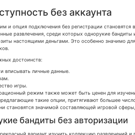
тупность без аккаунта
м и опция подключения без регистрации становятся 
нные развлечения, среди которых однорукие бандиты и
озиты настоящими деньгами. Это особенно значимо дл
ков.
жных достоинств:
ти вписывать личные данные.
рам.
ство игры.
рационный режим также может быть ценен для изучени
предлагающие такие опции, притягивают большее число
они становятся значимой составляющей игровой сферы,
укие бандиты без авторизации
рекрасный вариант изучить коллекцию развлечений и п