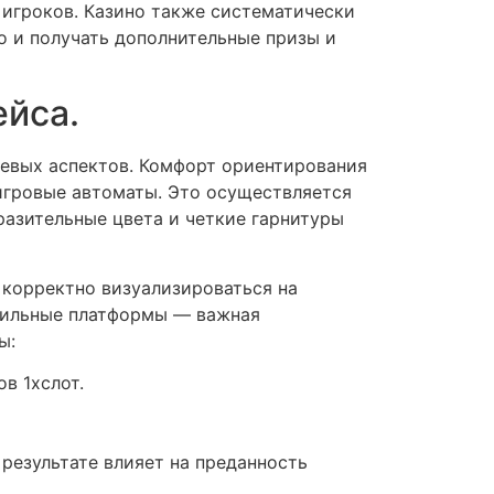
 игроков. Казино также систематически
о и получать дополнительные призы и
ейса.
чевых аспектов. Комфорт ориентирования
игровые автоматы. Это осуществляется
азительные цвета и четкие гарнитуры
 корректно визуализироваться на
обильные платформы — важная
ы:
в 1хслот.
результате влияет на преданность