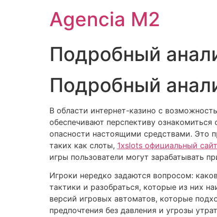
Agencia M2
Подробный анали
Подробный анали
В области интернет-казино с возможност
обеспечивают перспективу ознакомиться с 
опасности настоящими средствами. Это п
таких как слоты,
1xslots официальный сайт
игры пользователи могут зарабатывать пр
Игроки нередко задаются вопросом: како
тактики и разобраться, которые из них н
версий игровых автоматов, которые подхо
предпочтения без давления и угрозы утра