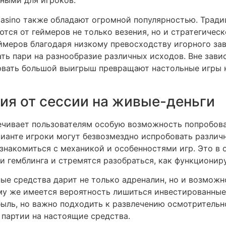
ными для игроков.
 casino также обладают огромной популярностью. Трад
ются от геймеров не только везения, но и стратегиче
ймеров благодаря низкому превосходству игорного заве
ть пари на разнообразие различных исходов. Вне зави
орвать большой выигрыш превращают настольные игры
ия от сессии на живые-деньги
чивает пользователям особую возможность попробоват
ианте игроки могут безвозмездно испробовать различ
, ознакомиться с механикой и особенностями игр. Это в
ти гемблинга и стремятся разобраться, как функциони
ные средства дарит не только адреналин, но и возмож
ому же имеется вероятность лишиться инвестированные 
ыль, но важно подходить к развлечению осмотрительн
 партии на настоящие средства.