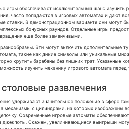
ые игры обеспечивают исключительный шанс изучить 
ения, часто попадаются в игровых автоматах и дают в
ные ставки. В демонстрационном варианте они могут б
комплексных бонусных раундов. Отдельные игры предо
 вращения еще более заманчивыми.
разнообразны. Эти могут включить дополнительные тур
томата, такие как дикие символы или уникальные мно
торно крутить барабаны без лишних трат. Указанные к
ожность изучить механику игрового автомата перед т
 столовые развлечения
ния удерживают значительное положение в сфере гэмб
ся механизмы с цилиндрами, на которых изображены в
почку. Современные игровые автоматы обеспечивают 
и джекпоты. Скажем, увеличивающиеся выигрыши могу