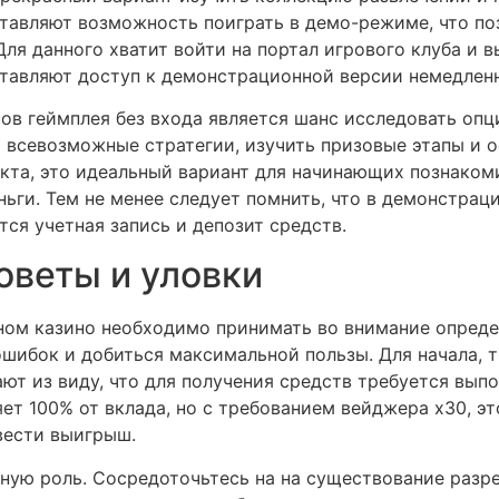
ставляют возможность поиграть в демо-режиме, что по
Для данного хватит войти на портал игрового клуба и
тавляют доступ к демонстрационной версии немедленно
ов геймплея без входа является шанс исследовать опц
севозможные стратегии, изучить призовые этапы и особ
акта, это идеальный вариант для начинающих познаком
ньги. Тем не менее следует помнить, что в демонстрац
ся учетная запись и депозит средств.
оветы и уловки
ьном казино необходимо принимать во внимание опред
шибок и добиться максимальной пользы. Для начала, 
ют из виду, что для получения средств требуется вып
ет 100% от вклада, но с требованием вейджера x30, эт
ывести выигрыш.
ную роль. Сосредоточьтесь на на существование разр