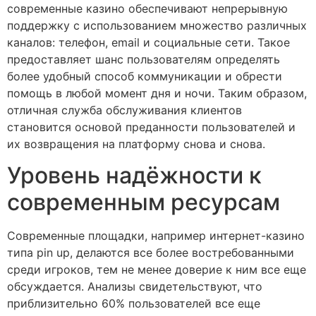
современные казино обеспечивают непрерывную
поддержку с использованием множество различных
каналов: телефон, email и социальные сети. Такое
предоставляет шанс пользователям определять
более удобный способ коммуникации и обрести
помощь в любой момент дня и ночи. Таким образом,
отличная служба обслуживания клиентов
становится основой преданности пользователей и
их возвращения на платформу снова и снова.
Уровень надёжности к
современным ресурсам
Современные площадки, например интернет-казино
типа pin up, делаются все более востребованными
среди игроков, тем не менее доверие к ним все еще
обсуждается. Анализы свидетельствуют, что
приблизительно 60% пользователей все еще