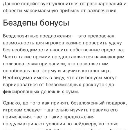
Данное содействует уклониться от разочарований и
обрести максимальную прибыль от развлечения.
Бездепы бонусы
Бездепозитные предложения — это прекрасная
возможность для игроков казино проверить удачу
без необходимости вносить собственные средства.
Часто такие премии предоставляются начинающим
пользователям при записи, что позволяет им
опробовать платформу и изучить каталог игр.
Необходимо иметь в виду, что эти бонусы могут
варьироваться от безвозмездных раскруток до
фиксированных денежных сумм.
Однако, до того как принять безвложенный подарок,
игрокам следует тщательно изучить правила его
применения. Часто такие предложения
предусматривают условия по вейджеру, которые