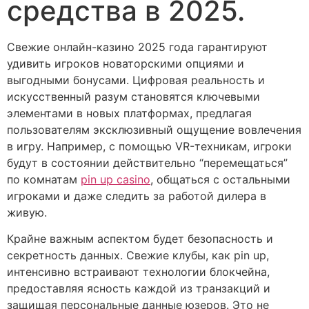
средства в 2025.
Свежие онлайн-казино 2025 года гарантируют
удивить игроков новаторскими опциями и
выгодными бонусами. Цифровая реальность и
искусственный разум становятся ключевыми
элементами в новых платформах, предлагая
пользователям эксклюзивный ощущение вовлечения
в игру. Например, с помощью VR-техникам, игроки
будут в состоянии действительно “перемещаться”
по комнатам
pin up casino
, общаться с остальными
игроками и даже следить за работой дилера в
живую.
Крайне важным аспектом будет безопасность и
секретность данных. Свежие клубы, как pin up,
интенсивно встраивают технологии блокчейна,
предоставляя ясность каждой из транзакций и
защищая персональные данные юзеров. Это не