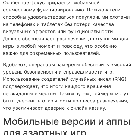
Особенное фокус придается мобильной
совместному функционированию. Пользователи
способны удовольствоваться популярными слотами
на телефонах и таблетах без потери качества
визуальных эффектов или функциональности.
Данное обеспечивает развлечения доступными для
игры в любой момент и повсюду, что особенно
важно для современных пользователей.
Вдобавок, операторы намерены обеспечить высокий
уровень безопасности и справедливости игр.
Использование создателей случайных чисел (RNG)
подтверждает, что итоги каждого вращения
неожиданны и честны. Таким путём, геймеры могут
быть уверены в открытости процесса развлечения,
что увеличивает доверие к онлайн казику.
Мобильные версии и аппы
для азартных игр