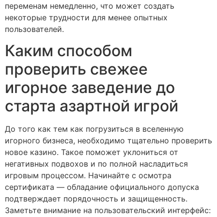
переменам немедленно, что может создать
некоторые трудности для менее опытных
пользователей.
Каким способом
проверить свежее
игорное заведение до
старта азартной игрой
До того как тем как погрузиться в вселенную
игорного бизнеса, необходимо тщательно проверить
новое казино. Такое поможет уклониться от
негативных подвохов и по полной насладиться
игровым процессом. Начинайте с осмотра
сертификата — обладание официального допуска
подтверждает порядочность и защищенность.
Заметьте внимание на пользовательский интерфейс: