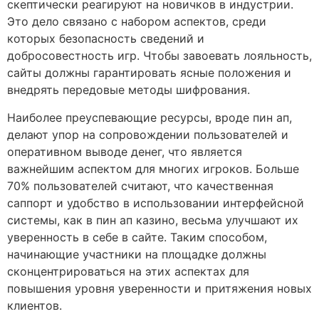
скептически реагируют на новичков в индустрии.
Это дело связано с набором аспектов, среди
которых безопасность сведений и
добросовестность игр. Чтобы завоевать лояльность,
сайты должны гарантировать ясные положения и
внедрять передовые методы шифрования.
Наиболее преуспевающие ресурсы, вроде пин ап,
делают упор на сопровождении пользователей и
оперативном выводе денег, что является
важнейшим аспектом для многих игроков. Больше
70% пользователей считают, что качественная
саппорт и удобство в использовании интерфейсной
системы, как в пин ап казино, весьма улучшают их
уверенность в себе в сайте. Таким способом,
начинающие участники на площадке должны
сконцентрироваться на этих аспектах для
повышения уровня уверенности и притяжения новых
клиентов.