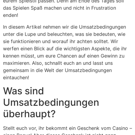
eurem Spielstil passen. Denn am Ende des Tages soll
das Spielen Spaß machen und nicht in Frustration
enden!
In diesem Artikel nehmen wir die Umsatzbedingungen
unter die Lupe und beleuchten, was sie bedeuten, wie
sie funktionieren und worauf ihr achten solltet. Wir
werfen einen Blick auf die wichtigsten Aspekte, die ihr
kennen müsst, um eure Chancen auf einen Gewinn zu
maximieren. Also, schnallt euch an und lasst uns
gemeinsam in die Welt der Umsatzbedingungen
eintauchen!
Was sind
Umsatzbedingungen
überhaupt?
Stellt euch vor, ihr bekommt ein Geschenk vom Casino –