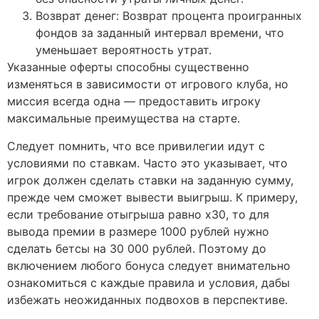
Возврат денег: Возврат процента проигранных
фондов за заданный интервал времени, что
уменьшает вероятность утрат.
Указанные оферты способны существенно
изменяться в зависимости от игрового клуба, но
миссия всегда одна — предоставить игроку
максимальные преимущества на старте.
Следует помнить, что все привилегии идут с
условиями по ставкам. Часто это указывает, что
игрок должен сделать ставки на заданную сумму,
прежде чем сможет вывести выигрыш. К примеру,
если требование отыгрыша равно x30, то для
вывода премии в размере 1000 рублей нужно
сделать бетсы на 30 000 рублей. Поэтому до
включением любого бонуса следует внимательно
ознакомиться с каждые правила и условия, дабы
избежать неожиданных подвохов в перспективе.