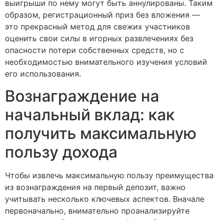
выигрыши по нему могут быть аннулированы. Таким
образом, регистрационный приз без вложения —
это прекрасный метод для свежих участников
оценить свои силы в игорных развлечениях без
опасности потери собственных средств, но с
необходимостью внимательного изучения условий
его использования.
Вознаграждение на
начальный вклад: как
получить максимальную
пользу дохода
Чтобы извлечь максимальную пользу преимущества
из вознаграждения на первый депозит, важно
учитывать несколько ключевых аспектов. Вначале
первоначально, внимательно проанализируйте