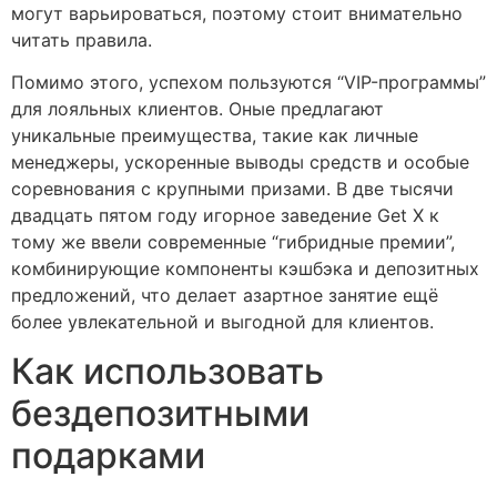
могут варьироваться, поэтому стоит внимательно
читать правила.
Помимо этого, успехом пользуются “VIP-программы”
для лояльных клиентов. Оные предлагают
уникальные преимущества, такие как личные
менеджеры, ускоренные выводы средств и особые
соревнования с крупными призами. В две тысячи
двадцать пятом году игорное заведение Get X к
тому же ввели современные “гибридные премии”,
комбинирующие компоненты кэшбэка и депозитных
предложений, что делает азартное занятие ещё
более увлекательной и выгодной для клиентов.
Как использовать
бездепозитными
подарками