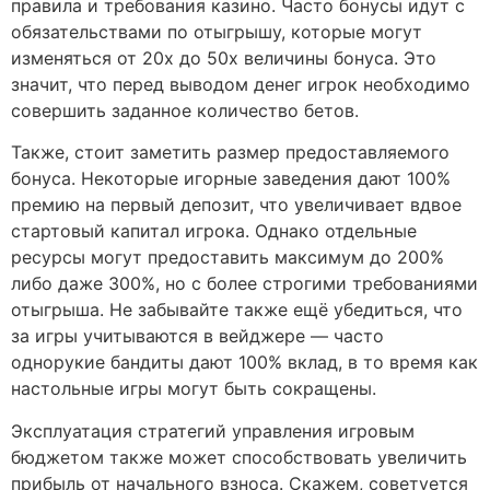
правила и требования казино. Часто бонусы идут с
обязательствами по отыгрышу, которые могут
изменяться от 20x до 50x величины бонуса. Это
значит, что перед выводом денег игрок необходимо
совершить заданное количество бетов.
Также, стоит заметить размер предоставляемого
бонуса. Некоторые игорные заведения дают 100%
премию на первый депозит, что увеличивает вдвое
стартовый капитал игрока. Однако отдельные
ресурсы могут предоставить максимум до 200%
либо даже 300%, но с более строгими требованиями
отыгрыша. Не забывайте также ещё убедиться, что
за игры учитываются в вейджере — часто
однорукие бандиты дают 100% вклад, в то время как
настольные игры могут быть сокращены.
Эксплуатация стратегий управления игровым
бюджетом также может способствовать увеличить
прибыль от начального взноса. Скажем, советуется