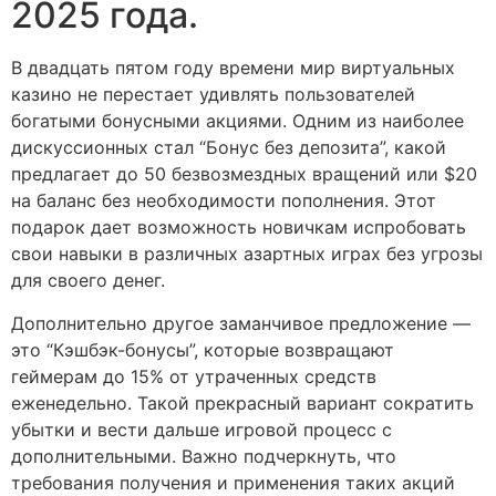
2025 года.
В двадцать пятом году времени мир виртуальных
казино не перестает удивлять пользователей
богатыми бонусными акциями. Одним из наиболее
дискуссионных стал “Бонус без депозита”, какой
предлагает до 50 безвозмездных вращений или $20
на баланс без необходимости пополнения. Этот
подарок дает возможность новичкам испробовать
свои навыки в различных азартных играх без угрозы
для своего денег.
Дополнительно другое заманчивое предложение —
это “Кэшбэк-бонусы”, которые возвращают
геймерам до 15% от утраченных средств
еженедельно. Такой прекрасный вариант сократить
убытки и вести дальше игровой процесс с
дополнительными. Важно подчеркнуть, что
требования получения и применения таких акций