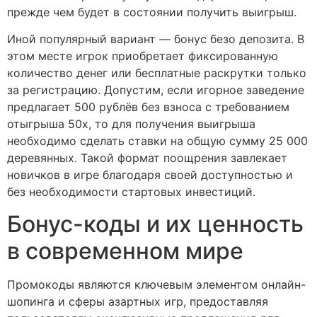
прежде чем будет в состоянии получить выигрыш.
Иной популярный вариант — бонус безо депозита. В
этом месте игрок приобретает фиксированную
количество денег или бесплатные раскрутки только
за регистрацию. Допустим, если игорное заведение
предлагает 500 рублёв без взноса с требованием
отыгрыша 50x, то для получения выигрыша
необходимо сделать ставки на общую сумму 25 000
деревянных. Такой формат поощрения завлекает
новичков в игре благодаря своей доступностью и
без необходимости стартовых инвестиций.
Бонус-коды и их ценность
в современном мире
Промокоды являются ключевым элементом онлайн-
шопинга и сферы азартных игр, предоставляя