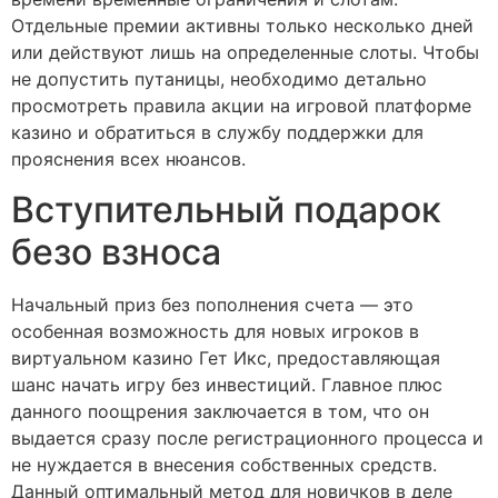
Отдельные премии активны только несколько дней
или действуют лишь на определенные слоты. Чтобы
не допустить путаницы, необходимо детально
просмотреть правила акции на игровой платформе
казино и обратиться в службу поддержки для
прояснения всех нюансов.
Вступительный подарок
безо взноса
Начальный приз без пополнения счета — это
особенная возможность для новых игроков в
виртуальном казино Гет Икс, предоставляющая
шанс начать игру без инвестиций. Главное плюс
данного поощрения заключается в том, что он
выдается сразу после регистрационного процесса и
не нуждается в внесения собственных средств.
Данный оптимальный метод для новичков в деле