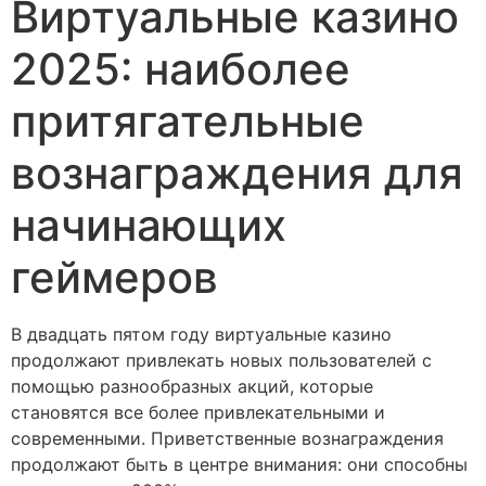
Виртуальные казино
2025: наиболее
притягательные
вознаграждения для
начинающих
геймеров
В двадцать пятом году виртуальные казино
продолжают привлекать новых пользователей с
помощью разнообразных акций, которые
становятся все более привлекательными и
современными. Приветственные вознаграждения
продолжают быть в центре внимания: они способны