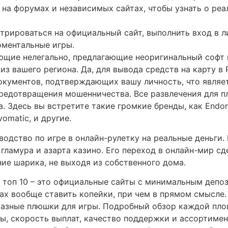
на форумах и независимых сайтах, чтобы узнать о реа
стрироваться на официальный сайт, выполнить вход в 
моментальные игры.
ающие нелегально, предлагающие неоригинальный софт
 из вашего региона. Да, для вывода средств на карту 
окументов, подтверждающих вашу личность, что являе
предотвращения мошенничества. Все развлечения для 
Здесь вы встретите такие громкие бренды, как Endorphi
vomatic, и другие.
одство по игре в онлайн-рулетку на реальные деньги.
ламура и азарта казино. Его переход в онлайн-мир сде
ие шарика, не выходя из собственного дома.
 топ 10 – это официальные сайты с минимальным депо
тах вообще ставить копейки, при чем в прямом смысле.
разные плюшки для игры. Подробный обзор каждой площ
, скорость выплат, качество поддержки и ассортимент