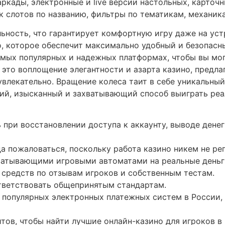
аркады, электронные и live версии настольных, карточн
ск слотов по названию, фильтры по тематикам, механик
ность, что гарантирует комфортную игру даже на уст
, которое обеспечит максимально удобный и безопасн
мых популярных и надежных платформах, чтобы вы могл
это воплощение элегантности и азарта казино, предла
 увлекательно. Вращение колеса таит в себе уникальны
ий, изысканный и захватывающий способ выиграть реа
 при восстановлении доступа к аккаунту, выводе дене
да пожаловаться, поскольку работа казино никем не ре
ватывающими игровыми автоматами на реальные деньг
средств по отзывам игроков и собственным тестам.
ветствовать общепринятым стандартам.
х популярных электронных платежных систем в Росси
ов, чтобы найти лучшие онлайн-казино для игроков в 