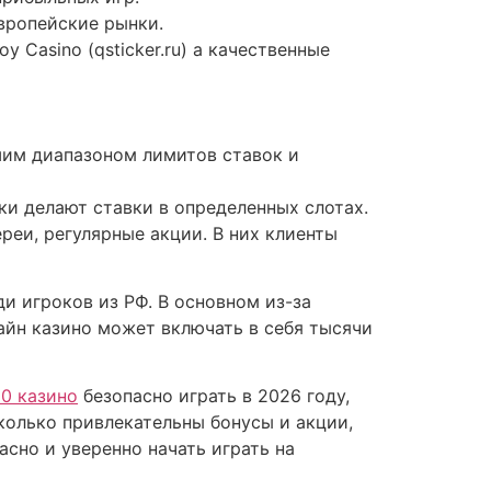
вропейские рынки.
 Casino (qsticker.ru) а качественные
шим диапазоном лимитов ставок и
ки делают ставки в определенных слотах.
еи, регулярные акции. В них клиенты
ди игроков из РФ. В основном из-за
айн казино может включать в себя тысячи
10 казино
безопасно играть в 2026 году,
колько привлекательны бонусы и акции,
асно и уверенно начать играть на