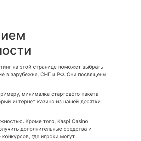
нием
ности
йтинг на этой странице поможет выбрать
ие в зарубежье, СНГ и РФ. Они посвящены
примеру, минималка стартового пакета
торый интернет казино из нашей десятки
ностью. Кроме того, Kaspi Casino
получить дополнительные средства и
 конкурсов, где игроки могут