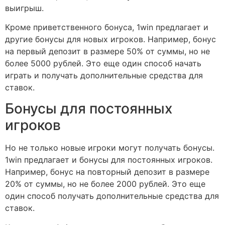
выигрыш.
Кроме приветственного бонуса, 1win предлагает и
другие бонусы для новых игроков. Например, бонус
на первый депозит в размере 50% от суммы, но не
более 5000 рублей. Это еще один способ начать
играть и получать дополнительные средства для
ставок.
Бонусы для постоянных
игроков
Но не только новые игроки могут получать бонусы.
1win предлагает и бонусы для постоянных игроков.
Например, бонус на повторный депозит в размере
20% от суммы, но не более 2000 рублей. Это еще
один способ получать дополнительные средства для
ставок.