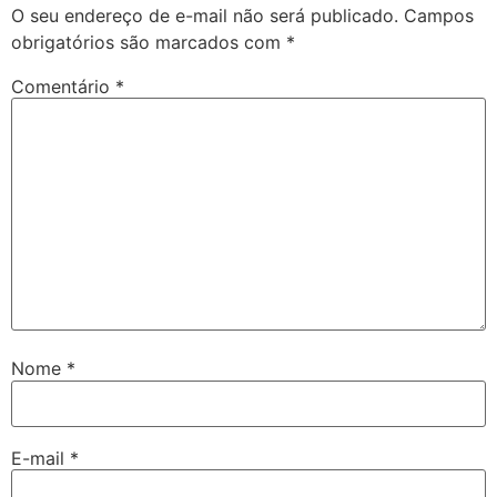
O seu endereço de e-mail não será publicado.
Campos
obrigatórios são marcados com
*
Comentário
*
Nome
*
E-mail
*