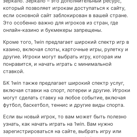
зеркало. Зеркало – это дополнительный ресурс,
который позволяет игрокам доступаться к сайту,
если основной сайт заблокирован в вашей стране.
Это особенно важно для игроков из стран, где
онлайн-казино и букмекеры запрещены.
Кроме того, 1win предлагает широкий спектр игр в
казино, включая слоты, карточные игры, рулетку и
другие. Игроки могут выбрать игру, которая им
понравится, и начать играть с минимальной
ставкой.
БК 1win также предлагает широкий спектр услуг,
включая ставки на спорт, лотереи и другие. Игроки
могут сделать ставку на любое событие, включая
футбол, баскетбол, теннис и другие виды спорта.
Если вы новый игрок, то вам может быть полезно
узнать, как начать играть на 1win. Вам нужно
зарегистрироваться на сайте, выбрать игру или