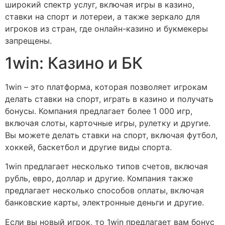
широкий спектр услуг, включая игры в казино,
ставки на спорт и лотереи, а также зеркало для
игроков из стран, где онлайн-казино и букмекеры
запрещены.
1win: Казино и БК
1win – это платформа, которая позволяет игрокам
делать ставки на спорт, играть в казино и получать
бонусы. Компания предлагает более 1 000 игр,
включая слоты, карточные игры, рулетку и другие.
Вы можете делать ставки на спорт, включая футбол,
хоккей, баскетбол и другие виды спорта.
1win предлагает несколько типов счетов, включая
рубль, евро, доллар и другие. Компания также
предлагает несколько способов оплаты, включая
банковские карты, электронные деньги и другие.
Если вы новый игрок, то 1win предлагает вам бонус