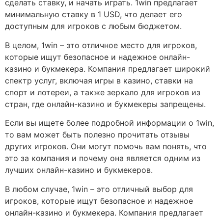
сделать ставку, и начать играть. 1win предлагает
минимальную ставку в 1 USD, что делает его
доступным для игроков с любым бюджетом.
В целом, 1win – это отличное место для игроков,
которые ищут безопасное и надежное онлайн-
казино и букмекера. Компания предлагает широкий
спектр услуг, включая игры в казино, ставки на
спорт и лотереи, а также зеркало для игроков из
стран, где онлайн-казино и букмекеры запрещены.
Если вы ищете более подробной информации о 1win,
то вам может быть полезно прочитать отзывы
других игроков. Они могут помочь вам понять, что
это за компания и почему она является одним из
лучших онлайн-казино и букмекеров.
В любом случае, 1win – это отличный выбор для
игроков, которые ищут безопасное и надежное
онлайн-казино и букмекера. Компания предлагает