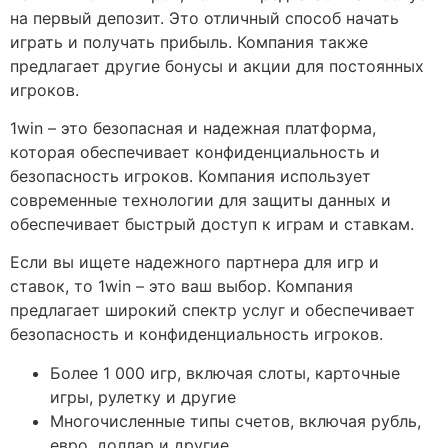
на первый депозит. Это отличный способ начать
играть и получать прибыль. Компания также
предлагает другие бонусы и акции для постоянных
игроков.
1win – это безопасная и надежная платформа,
которая обеспечивает конфиденциальность и
безопасность игроков. Компания использует
современные технологии для защиты данных и
обеспечивает быстрый доступ к играм и ставкам.
Если вы ищете надежного партнера для игр и
ставок, то 1win – это ваш выбор. Компания
предлагает широкий спектр услуг и обеспечивает
безопасность и конфиденциальность игроков.
Более 1 000 игр, включая слоты, карточные
игры, рулетку и другие
Многочисленные типы счетов, включая рубль,
евро, доллар и другие