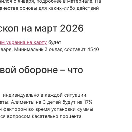
лся с января, подробнее в материале. На
качестве основы для каких-либо действий
скоп на март 2026
м украина на карту
будет
нваря. Минимальный оклад составит 4540
овой обороне – что
я индивидуально в каждой ситуации.
ты. Алименты на 3 детей будут на 17%
ым фактором во время установки суммы
тся вопросом касательно процента