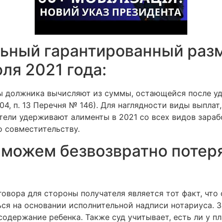
ьный гарантированный разм
юля 2021 года:
ы должника вычисляют из суммы, остающейся после удер
4, п. 13 Перечня № 146). Для наглядности виды выпла
тели удерживают алименты в 2021 со всех видов зара
по совместительству.
 можем безвозвратно потеря
ора для стороны получателя является тот факт, что с
ься на основании исполнительной надписи нотариуса. 
содержание ребенка. Также суд учитывает, есть ли у п