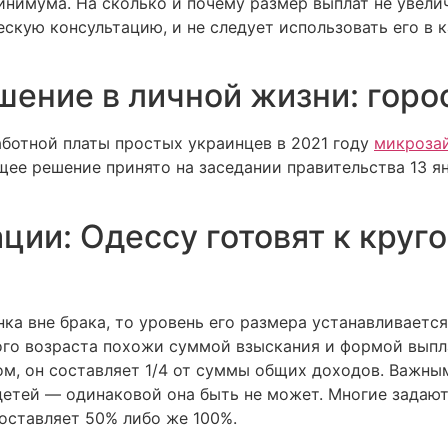
имума. На сколько и почему размер выплат не увеличи
ескую консультацию, и не следует использовать его в 
шение в личной жизни: горо
аботной платы простых украинцев в 2021 году
микрозай
ее решение принято на заседании правительства 13 я
ации: Одессу готовят к круг
ка вне брака, то уровень его размера устанавливаетс
того возраста похожи суммой взыскания и формой выпла
зом, он составляет 1/4 от суммы общих доходов. Важн
детей — одинаковой она быть не может. Многие задаю
составляет 50% либо же 100%.