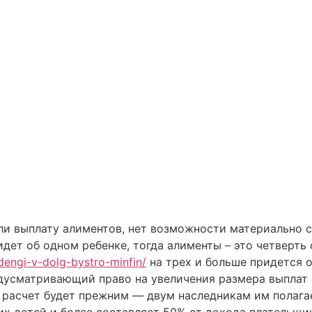
ли выплату алиментов, нет возможности материально 
идет об одном ребенке, тогда алименты – это четверть
dengi-v-dolg-bystro-minfin/
на трех и больше придется 
едусматривающий право на увеличения размера выплат
о расчет будет прежним — двум наследникам им полага
их детей и более составляет 50% от дохода плательщи