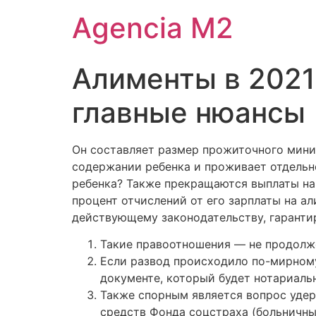
Agencia M2
Алименты в 2021 
главные нюансы
Он составляет размер прожиточного миним
содержании ребенка и проживает отдельно
ребенка? Также прекращаются выплаты на р
процент отчислений от его зарплаты на а
действующему законодательству, гаранти
Такие правоотношения — не продолж
Если развод происходило по-мирному
документе, который будет нотариальн
Также спорным является вопрос удер
средств Фонда соцстраха (больничны