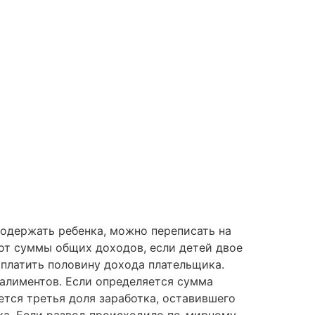
содержать ребенка, можно переписать на
 от суммы общих доходов, если детей двое
оплатить половину дохода плательщика.
 алиментов. Если определяется сумма
ется третья доля заработка, оставившего
ка. Если развод происходило по-мирному