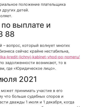
ериальное положение плательщика
 других детей.
оляет.
по выплате и
3 88
й – вопрос, который волнует многих
бизнеса сейчас крайне нестабильна,
lka-kredit-lichnyj-kabinet-vhod-po-nomeru/
по задолженности возникают, то в
ам, где «Юридическое лицо».
июля 2021
, может принимать участие в его
ому что больше судебных споров и
сти дважды 1 июля и 1 декабря, когда