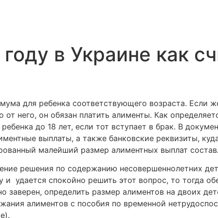
году в Украине как сч
ума для ребенка соответствующего возраста. Если же
 от него, он обязан платить алименты. Как определяе
ебенка до 18 лет, если тот вступает в брак. В докуме
лиментные выплаты, а также банковские реквизиты, куд
рованный малейший размер алиментных выплат состав
ение решения по содержанию несовершеннолетних дет
 и удается спокойно решить этот вопрос, то тогда о
о заверен, определить размер алиментов на двоих дет
жания алиментов с пособия по временной нетрудоспос
е).