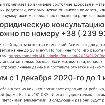
рый принимает во внимание состояние здоровья и мат
ых родителей, которым нужно финансово помогать, или
ю сумму, если материальное положение родителя позв
юридическую консультацию 
ожно по номеру +38 ( 239 9
ителей ждет множество изменений. Алименты для дете
ется на нее до 20 минут. По причине того, что работа 
нтам.
https://comercio14.fundacionflors.com/2026/01/20/be
ановится только больше. Если же, все таки, вопросы 
 строках личные данные и поставьте отметку именно т
 с 1 декабря 2020-го до 1 
бенка тот из них, кто проживает отдельно от ребенка
й форме (ч. 2 ст. 181 СКУ). И это не удивительно, пот
 “детскими” алиментами. В следующий раз они будут ра