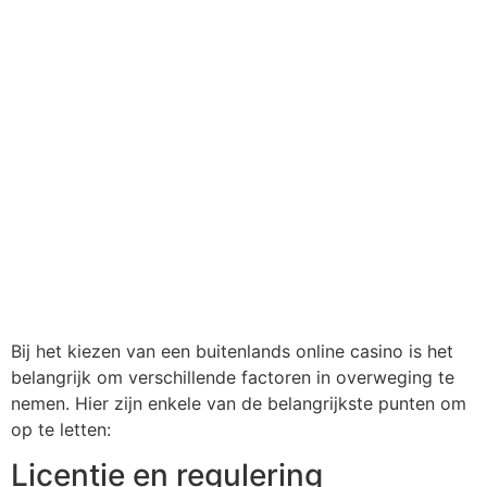
Bij het kiezen van een buitenlands online casino is het
belangrijk om verschillende factoren in overweging te
nemen. Hier zijn enkele van de belangrijkste punten om
op te letten:
Licentie en regulering