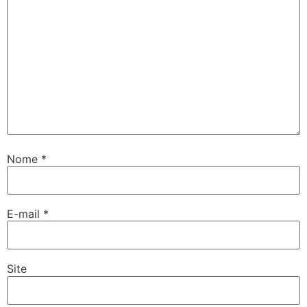
Nome
*
E-mail
*
Site