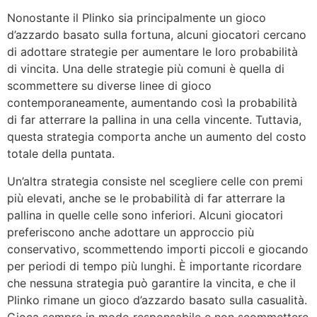
Nonostante il Plinko sia principalmente un gioco
d’azzardo basato sulla fortuna, alcuni giocatori cercano
di adottare strategie per aumentare le loro probabilità
di vincita. Una delle strategie più comuni è quella di
scommettere su diverse linee di gioco
contemporaneamente, aumentando così la probabilità
di far atterrare la pallina in una cella vincente. Tuttavia,
questa strategia comporta anche un aumento del costo
totale della puntata.
Un’altra strategia consiste nel scegliere celle con premi
più elevati, anche se le probabilità di far atterrare la
pallina in quelle celle sono inferiori. Alcuni giocatori
preferiscono anche adottare un approccio più
conservativo, scommettendo importi piccoli e giocando
per periodi di tempo più lunghi. È importante ricordare
che nessuna strategia può garantire la vincita, e che il
Plinko rimane un gioco d’azzardo basato sulla casualità.
Gioca sempre in modo responsabile e non scommettere