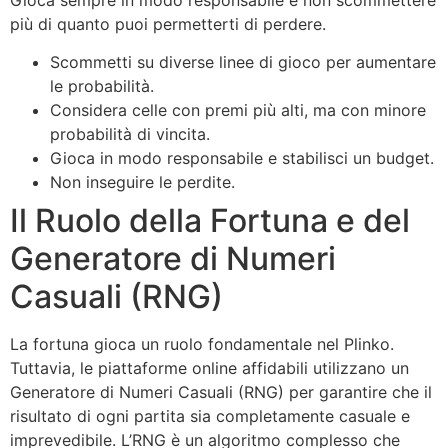
più di quanto puoi permetterti di perdere.
Scommetti su diverse linee di gioco per aumentare
le probabilità.
Considera celle con premi più alti, ma con minore
probabilità di vincita.
Gioca in modo responsabile e stabilisci un budget.
Non inseguire le perdite.
Il Ruolo della Fortuna e del
Generatore di Numeri
Casuali (RNG)
La fortuna gioca un ruolo fondamentale nel Plinko.
Tuttavia, le piattaforme online affidabili utilizzano un
Generatore di Numeri Casuali (RNG) per garantire che il
risultato di ogni partita sia completamente casuale e
imprevedibile. L’RNG è un algoritmo complesso che