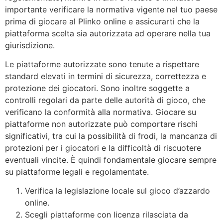
importante verificare la normativa vigente nel tuo paese
prima di giocare al Plinko online e assicurarti che la
piattaforma scelta sia autorizzata ad operare nella tua
giurisdizione.
Le piattaforme autorizzate sono tenute a rispettare
standard elevati in termini di sicurezza, correttezza e
protezione dei giocatori. Sono inoltre soggette a
controlli regolari da parte delle autorità di gioco, che
verificano la conformità alla normativa. Giocare su
piattaforme non autorizzate può comportare rischi
significativi, tra cui la possibilità di frodi, la mancanza di
protezioni per i giocatori e la difficoltà di riscuotere
eventuali vincite. È quindi fondamentale giocare sempre
su piattaforme legali e regolamentate.
Verifica la legislazione locale sul gioco d’azzardo
online.
Scegli piattaforme con licenza rilasciata da