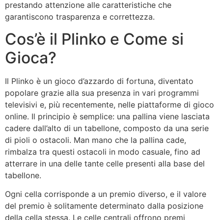
prestando attenzione alle caratteristiche che
garantiscono trasparenza e correttezza.
Cos’è il Plinko e Come si
Gioca?
Il Plinko è un gioco d’azzardo di fortuna, diventato
popolare grazie alla sua presenza in vari programmi
televisivi e, più recentemente, nelle piattaforme di gioco
online. Il principio è semplice: una pallina viene lasciata
cadere dall’alto di un tabellone, composto da una serie
di pioli o ostacoli. Man mano che la pallina cade,
rimbalza tra questi ostacoli in modo casuale, fino ad
atterrare in una delle tante celle presenti alla base del
tabellone.
Ogni cella corrisponde a un premio diverso, e il valore
del premio è solitamente determinato dalla posizione
della cella stessa. Le celle centrali offrono premi