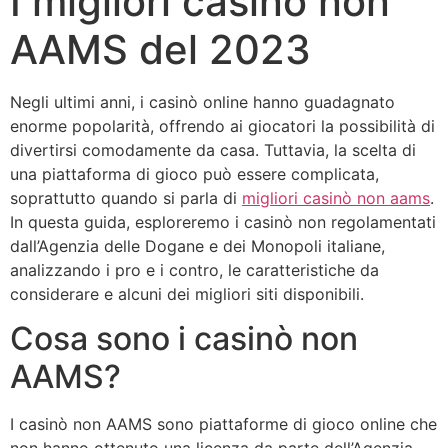
I migliori casinò non
AAMS del 2023
Negli ultimi anni, i casinò online hanno guadagnato
enorme popolarità, offrendo ai giocatori la possibilità di
divertirsi comodamente da casa. Tuttavia, la scelta di
una piattaforma di gioco può essere complicata,
soprattutto quando si parla di
migliori casinò non aams
.
In questa guida, esploreremo i casinò non regolamentati
dall’Agenzia delle Dogane e dei Monopoli italiane,
analizzando i pro e i contro, le caratteristiche da
considerare e alcuni dei migliori siti disponibili.
Cosa sono i casinò non
AAMS?
I casinò non AAMS sono piattaforme di gioco online che