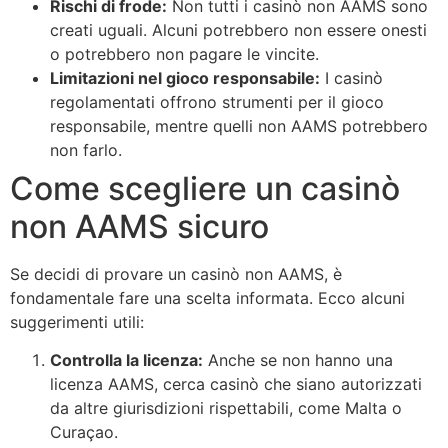
Rischi di frode:
Non tutti i casinò non AAMS sono
creati uguali. Alcuni potrebbero non essere onesti
o potrebbero non pagare le vincite.
Limitazioni nel gioco responsabile:
I casinò
regolamentati offrono strumenti per il gioco
responsabile, mentre quelli non AAMS potrebbero
non farlo.
Come scegliere un casinò
non AAMS sicuro
Se decidi di provare un casinò non AAMS, è
fondamentale fare una scelta informata. Ecco alcuni
suggerimenti utili:
Controlla la licenza:
Anche se non hanno una
licenza AAMS, cerca casinò che siano autorizzati
da altre giurisdizioni rispettabili, come Malta o
Curaçao.