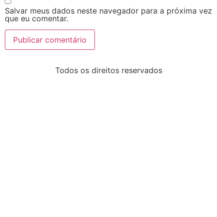
Salvar meus dados neste navegador para a próxima vez
que eu comentar.
Todos os direitos reservados