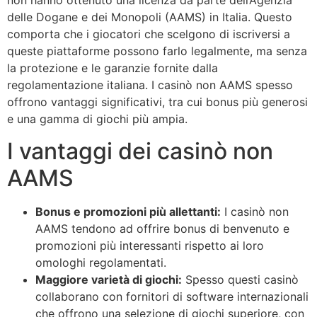
non hanno ottenuto una licenza da parte dell’Agenzia
delle Dogane e dei Monopoli (AAMS) in Italia. Questo
comporta che i giocatori che scelgono di iscriversi a
queste piattaforme possono farlo legalmente, ma senza
la protezione e le garanzie fornite dalla
regolamentazione italiana. I casinò non AAMS spesso
offrono vantaggi significativi, tra cui bonus più generosi
e una gamma di giochi più ampia.
I vantaggi dei casinò non
AAMS
Bonus e promozioni più allettanti:
I casinò non
AAMS tendono ad offrire bonus di benvenuto e
promozioni più interessanti rispetto ai loro
omologhi regolamentati.
Maggiore varietà di giochi:
Spesso questi casinò
collaborano con fornitori di software internazionali
che offrono una selezione di giochi superiore, con