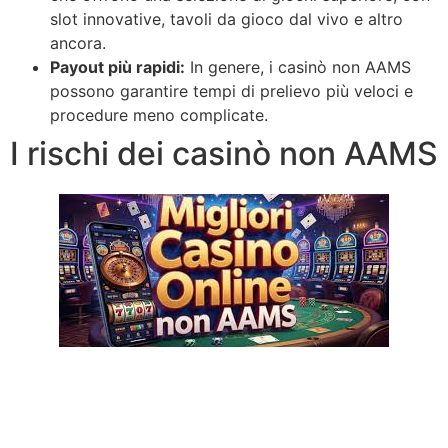
slot innovative, tavoli da gioco dal vivo e altro
ancora.
Payout più rapidi:
In genere, i casinò non AAMS
possono garantire tempi di prelievo più veloci e
procedure meno complicate.
I rischi dei casinò non AAMS