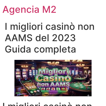
Agencia M2
I migliori casinò non
AAMS del 2023
Guida completa