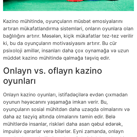
Kazino mühitində, oyunçuların müsbət emosiyalarını
artıran mükafatlandırma sistemləri, onların oyunlara olan
bağlılığını artırır. Məsələn, kiçik mükafatlar tez-tez verilir
ki, bu da oyunçuların motivasiyasını artırır. Bu cür
psixoloji amillər, insanları daha çox oynamağa və uzun
müddət kazino mühitində qalmağa təşviq edir.
Onlayn vs. oflayn kazino
oyunları
Onlayn kazino oyunları, istifadəçilərə evdən çıxmadan
oyunun həyəcanını yaşamağa imkan verir. Bu,
oyunçuların sosial mühitdən daha uzaqda olmalarını və
daha az təzyiq altında olmalarını təmin edir. Belə
mühitlərdə insanlar, riskləri daha asan qəbul edərək,
impulsiv qərarlar verə bilərlər. Eyni zamanda, onlayn