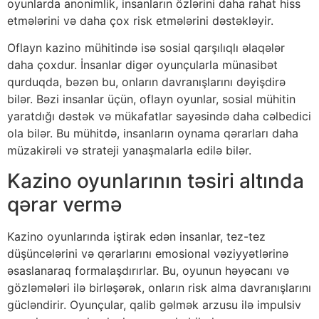
oyunlarda anonimlik, insanların özlərini daha rahat hiss
etmələrini və daha çox risk etmələrini dəstəkləyir.
Oflayn kazino mühitində isə sosial qarşılıqlı əlaqələr
daha çoxdur. İnsanlar digər oyunçularla münasibət
qurduqda, bəzən bu, onların davranışlarını dəyişdirə
bilər. Bəzi insanlar üçün, oflayn oyunlar, sosial mühitin
yaratdığı dəstək və mükafatlar sayəsində daha cəlbedici
ola bilər. Bu mühitdə, insanların oynama qərarları daha
müzakirəli və strateji yanaşmalarla edilə bilər.
Kazino oyunlarının təsiri altında
qərar vermə
Kazino oyunlarında iştirak edən insanlar, tez-tez
düşüncələrini və qərarlarını emosional vəziyyətlərinə
əsaslanaraq formalaşdırırlar. Bu, oyunun həyəcanı və
gözləmələri ilə birləşərək, onların risk alma davranışlarını
gücləndirir. Oyunçular, qalib gəlmək arzusu ilə impulsiv