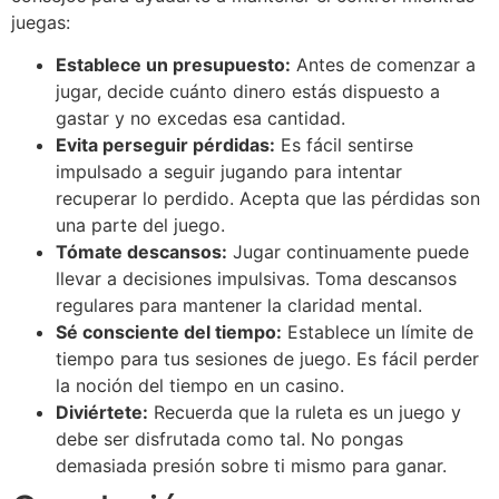
juegas:
Establece un presupuesto:
Antes de comenzar a
jugar, decide cuánto dinero estás dispuesto a
gastar y no excedas esa cantidad.
Evita perseguir pérdidas:
Es fácil sentirse
impulsado a seguir jugando para intentar
recuperar lo perdido. Acepta que las pérdidas son
una parte del juego.
Tómate descansos:
Jugar continuamente puede
llevar a decisiones impulsivas. Toma descansos
regulares para mantener la claridad mental.
Sé consciente del tiempo:
Establece un límite de
tiempo para tus sesiones de juego. Es fácil perder
la noción del tiempo en un casino.
Diviértete:
Recuerda que la ruleta es un juego y
debe ser disfrutada como tal. No pongas
demasiada presión sobre ti mismo para ganar.