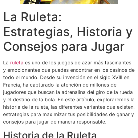
La Ruleta:
Estrategias, Historia y
Consejos para Jugar
La
ruleta
es uno de los juegos de azar más fascinantes
y emocionantes que puedes encontrar en los casinos de
todo el mundo. Desde su invención en el siglo XVIII en
Francia, ha capturado la atención de millones de
jugadores que buscan la adrenalina del giro de la rueda
y el destino de la bola. En este artículo, exploraremos la
historia de la ruleta, las diferentes variantes que existen,
estrategias para maximizar tus posibilidades de ganar y
consejos para jugar de manera responsable.
Historia de la Ruleta