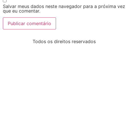
Salvar meus dados neste navegador para a próxima vez
que eu comentar.
Todos os direitos reservados