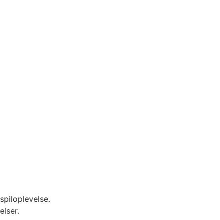
piloplevelse.
elser.