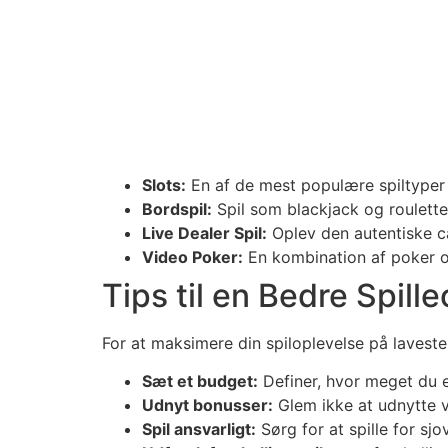
Slots:
En af de mest populære spiltyper
Bordspil:
Spil som blackjack og roulette
Live Dealer Spil:
Oplev den autentiske c
Video Poker:
En kombination af poker og
Tips til en Bedre Spill
For at maksimere din spiloplevelse på laveste 
Sæt et budget:
Definer, hvor meget du er 
Udnyt bonusser:
Glem ikke at udnytte 
Spil ansvarligt:
Sørg for at spille for sj