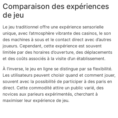
Comparaison des expériences
de jeu
Le jeu traditionnel offre une expérience sensorielle
unique, avec l’atmosphère vibrante des casinos, le son
des machines à sous et le contact direct avec d’autres
joueurs. Cependant, cette expérience est souvent
limitée par des horaires d’ouverture, des déplacements
et des coûts associés à la visite d’un établissement.
À l’inverse, le jeu en ligne se distingue par sa flexibilité.
Les utilisateurs peuvent choisir quand et comment jouer,
souvent avec la possibilité de participer à des paris en
direct. Cette commodité attire un public varié, des
novices aux parieurs expérimentés, cherchant à
maximiser leur expérience de jeu.