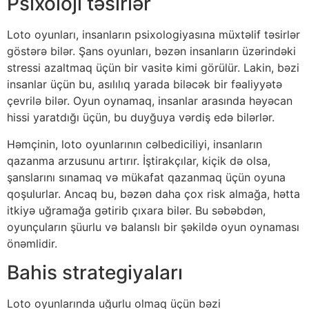
Psixoloji təsirlər
Loto oyunları, insanların psixologiyasına müxtəlif təsirlər
göstərə bilər. Şans oyunları, bəzən insanların üzərindəki
stressi azaltmaq üçün bir vasitə kimi görülür. Lakin, bəzi
insanlar üçün bu, asılılıq yarada biləcək bir fəaliyyətə
çevrilə bilər. Oyun oynamaq, insanlar arasında həyəcan
hissi yaratdığı üçün, bu duyğuya vərdiş edə bilərlər.
Həmçinin, loto oyunlarının cəlbediciliyi, insanların
qazanma arzusunu artırır. İştirakçılar, kiçik də olsa,
şanslarını sınamaq və mükafat qazanmaq üçün oyuna
qoşulurlar. Ancaq bu, bəzən daha çox risk almağa, hətta
itkiyə uğramağa gətirib çıxara bilər. Bu səbəbdən,
oyunçuların şüurlu və balanslı bir şəkildə oyun oynaması
önəmlidir.
Bahis strategiyaları
Loto oyunlarında uğurlu olmaq üçün bəzi