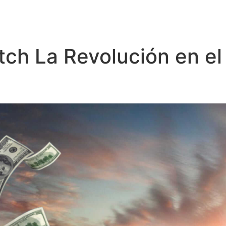
ch La Revolución en el