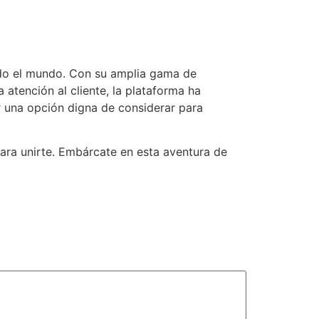
do el mundo. Con su amplia gama de
atención al cliente, la plataforma ha
r una opción digna de considerar para
ara unirte. Embárcate en esta aventura de