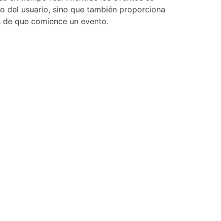
o del usuario, sino que también proporciona
s de que comience un evento.