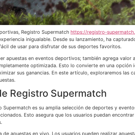
portivas, Registro Supermatch
https://registro-supermatc
 experiencia inigualable. Desde su lanzamiento, ha captura
cil de usar para disfrutar de sus deportes favoritos.
cer apuestas en eventos deportivos; también agrega valor a
ompletamente optimizada. Esto lo convierte en una opción i
zar sus ganancias. En este artículo, exploraremos las car
uestas.
 de Registro Supermatch
ro Supermatch es su amplia selección de deportes y evento
icionados. Esto asegura que los usuarios puedan encontrar
.
 de apuestas en vivo. Los usuarios pueden realizar apuest