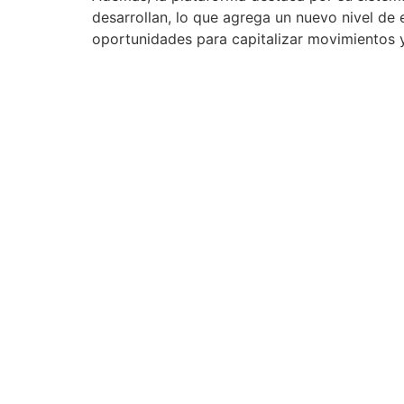
desarrollan, lo que agrega un nuevo nivel de
oportunidades para capitalizar movimientos 