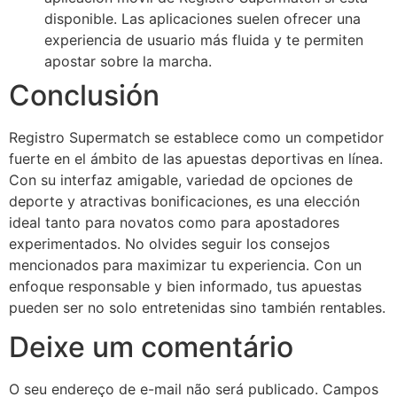
disponible. Las aplicaciones suelen ofrecer una
experiencia de usuario más fluida y te permiten
apostar sobre la marcha.
Conclusión
Registro Supermatch se establece como un competidor
fuerte en el ámbito de las apuestas deportivas en línea.
Con su interfaz amigable, variedad de opciones de
deporte y atractivas bonificaciones, es una elección
ideal tanto para novatos como para apostadores
experimentados. No olvides seguir los consejos
mencionados para maximizar tu experiencia. Con un
enfoque responsable y bien informado, tus apuestas
pueden ser no solo entretenidas sino también rentables.
Deixe um comentário
O seu endereço de e-mail não será publicado.
Campos