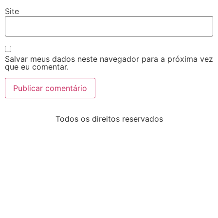
Site
Salvar meus dados neste navegador para a próxima vez
que eu comentar.
Todos os direitos reservados