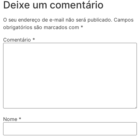
Deixe um comentário
O seu endereço de e-mail não será publicado.
Campos
obrigatórios são marcados com
*
Comentário
*
Nome
*