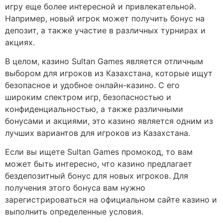
игру еще более интересной и привлекательной.
Например, новый игрок может получить бонус на
депозит, а также участие в различных турнирах и
акциях.
В целом, казино Sultan Games является отличным
выбором для игроков из Казахстана, которые ищут
безопасное и удобное онлайн-казино. С его
широким спектром игр, безопасностью и
конфиденциальностью, а также различными
бонусами и акциями, это казино является одним из
лучших вариантов для игроков из Казахстана.
Если вы ищете Sultan Games промокод, то вам
может быть интересно, что казино предлагает
бездепозитный бонус для новых игроков. Для
получения этого бонуса вам нужно
зарегистрироваться на официальном сайте казино и
выполнить определенные условия.